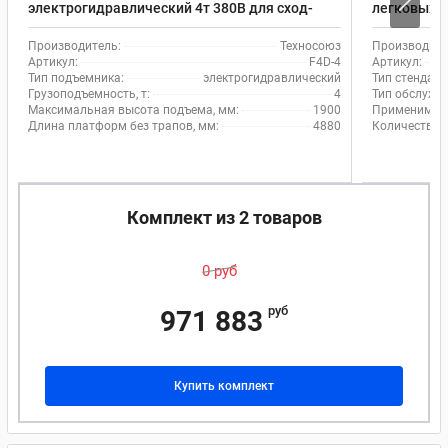
электрогидравлический 4т 380В для сход-
легковых а
развала EQFS F4D-4 с траверсой
TAB
Производитель:
Техносоюз
Производите
Артикул:
F4D-4
Артикул:
Тип подъемника:
электрогидравлический
Тип стенда с
Грузоподъемность, т:
4
Тип обслужи
Максимальная высота подъема, мм:
1900
Применимос
Длина платформ без трапов, мм:
4880
Количество 
Комплект из 2 товаров
0 руб
руб
971 883
Купить комплект