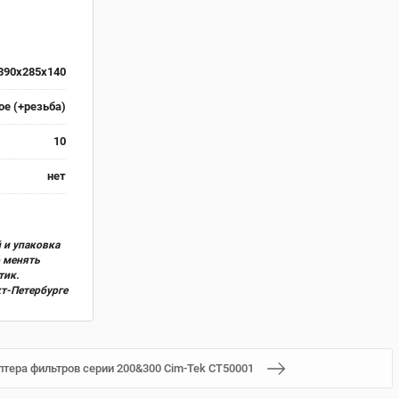
390x285x140
е (+резьба)
10
нет
 и упаковка
о менять
тик.
кт-Петербурге
птера фильтров серии 200&300 Cim-Tek CT50001