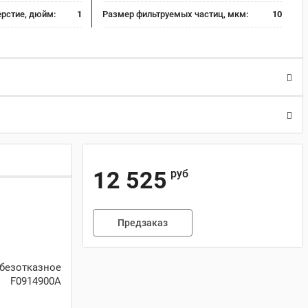
рстие, дюйм:
1
Размер фильтруемых частиц, мкм:
10
12 525
руб
Предзаказ
безотказное
 F0914900A