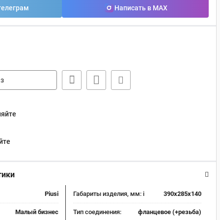
телеграм
Написать в MAX
з
няйте
йте
тики
Piusi
Габариты изделия, мм:
i
390x285x140
Малый бизнес
Тип соединения:
фланцевое (+резьба)