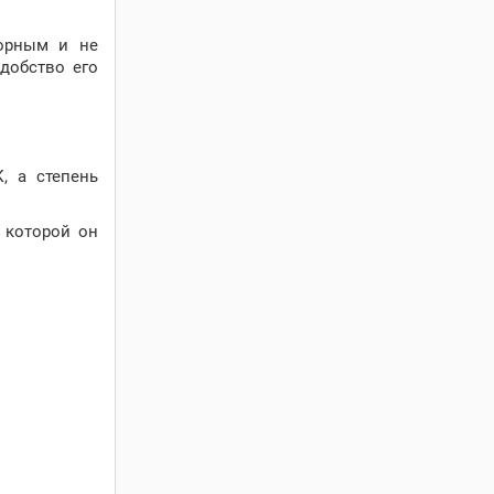
борным и не
удобство его
, а степень
а которой он