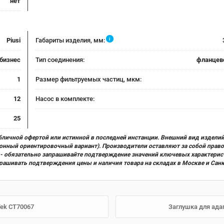
нет
i
Piusi
Габариты изделия, мм:
бизнес
Тип соединения:
фланцево
1
Размер фильтруемых частиц, мкм:
12
Насос в комплекте:
25
бличной офертой или истинной в последней инстанции. Внешний вид изделий
ционный ориентировочный вариант). Производители оставляют за собой прав
х) - обязательно запрашивайте подтверждение значений ключевых характерис
прашивать подтверждения цены и наличия товара на складах в Москве и Сан
Tek CT70067
Заглушка для ада