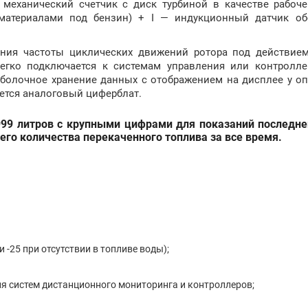
 механический счетчик с диск турбиной в качестве рабоче
атериалами под бензин) + I — индукционный датчик об
ания частоты циклических движений ротора под действие
легко подключается к системам управления или контролл
оболочное хранение данных с отображением на дисплее у о
еется аналоговый циферблат.
99 литров с крупными цифрами для показаний последне
его количества перекаченного топлива за все время.
 -25 при отсутствии в топливе воды);
я систем дистанционного мониторинга и контроллеров;