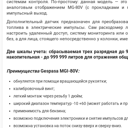
системам контроля. По-простому: данная модель — это
аналоговым отображением MG-80V (с прокладками и м
импульсный выход.
Дополнительный датчик предназначен для преобразов
топлива в электрические импульсы. Сам расходомер 
настроить удаленный доступ, систему мониторинга или 
без, а для лица, стоящего непосредственно у колонки, им
Две шкалы учета: сбрасываемая трех разрядная до 9
накопительная - до 999 999 литров для отражения общ
Преимущества
Gespasa MGI-80V
:
обнуляется при помощи вращающейся рукоятки;
калибровочный винт;
легкий монтаж через резьбу 1 дюйм;
широкий диапазон температур -10 +60 (может работать и при
применимость для бензина;
возможно подключения электроники и снятие импульсов дл
возможна установка на поток снизу-вверх и сверху-вниз.