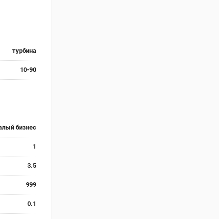
турбина
10-90
алый бизнес
1
3.5
999
0.1