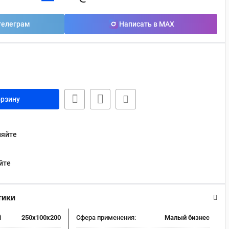
телеграм
Написать в MAX
орзину
няйте
йте
тики
i
250x100x200
Сфера применения:
Малый бизнес