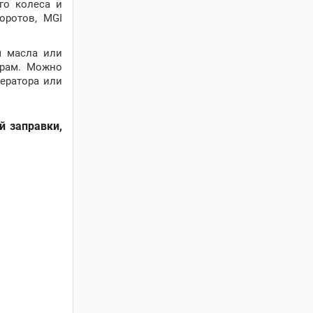
го колеса и
оротов, MGI
м масла или
ерам. Можно
ператора или
й заправки,