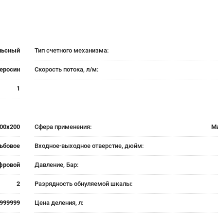
льсный
Тип счетного механизма:
керосин
Скорость потока, л/м:
1
00x200
Сфера применения:
М
ьбовое
Входное-выходное отверстие, дюйм:
фровой
Давление, Бар:
2
Разрядность обнуляемой шкалы:
999999
Цена деления, л: