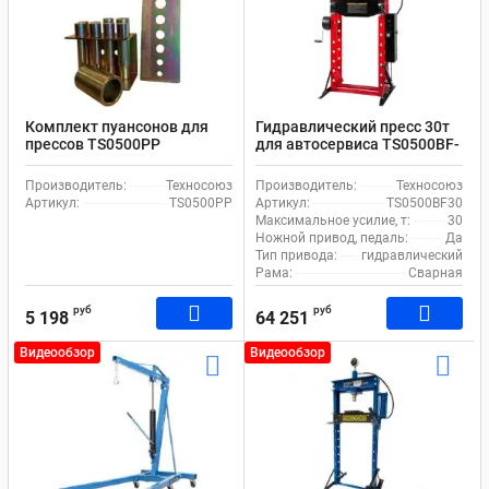
Комплект пуансонов для
Гидравлический пресс 30т
прессов TS0500PP
для автосервиса TS0500BF-
30 с ручным и ножным
приводом
Производитель:
Техносоюз
Производитель:
Техносоюз
Артикул:
TS0500PP
Артикул:
TS0500BF30
Максимальное усилие, т:
30
Ножной привод, педаль:
Да
Тип привода:
гидравлический
Рама:
Сварная
руб
руб
5 198
64 251
Видеообзор
Видеообзор