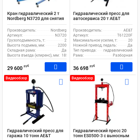
Кран гидравлический 2 т
Гидравлический пресс для
Nordberg N3720 для снятия
автосервиса 20 т AE&T
двигателя
Т61220F ручной и ножной
привод
Производитель:
Nordberg
Производитель:
AE&T
Артикул:
N3720
Артикул:
T61220F
Грузоподъемность, т:
2
Максимальное усилие, т:
20
Высота подъема, мм:
2200
Ножной привод, педаль:
Да
Складная рама:
Да
Тип привода:
гидравлический
Высота въезда (клиренс), мм:
185
Рама:
Разборная
руб
руб
29 600
36 698
Видеообзор
Видеообзор
Гидравлический пресс для
Гидравлический пресс 20
гаража 10 тонн AE&T
тонн ES0500-3 с выносным