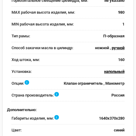
Горизонтальное смещение цилиндра, мм:
не указано
MAX рабочая высота изделия, мм:
980
MIN рабочая высота изделия, мм:
1
Тип рамы:
П-образная
Способ закачки масла в цилиндр:
ножной ,
ручной
Ход штока, мм:
160
Установка:
напольный
i
Опции:
Клапан ограничитель , Манометр
i
Страна производитель:
Россия
Дополнительно:
i
Габариты изделия, мм:
1640x370x280
Цвет:
синий