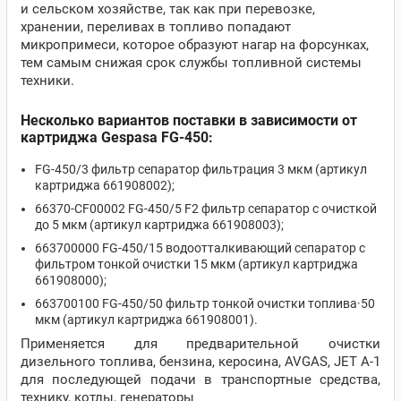
и сельском хозяйстве, так как при перевозке,
хранении, переливах в топливо попадают
микропримеси, которое образуют нагар на форсунках,
тем самым снижая срок службы топливной системы
техники.
Несколько вариантов поставки в зависимости от
картриджа Gespasa FG-450:
FG-450/3 фильтр сепаратор фильтрация 3 мкм (артикул
картриджа 661908002);
66370-CF00002 FG-450/5 F2 фильтр сепаратор с очисткой
до 5 мкм (артикул картриджа 661908003);
663700000 FG-450/15 водоотталкивающий сепаратор с
фильтром тонкой очистки 15 мкм (артикул картриджа
661908000);
663700100 FG-450/50 фильтр тонкой очистки топлива·50
мкм (артикул картриджа 661908001).
Применяется для предварительной очистки
дизельного топлива, бензина, керосина, AVGAS, JET A-1
для последующей подачи в транспортные средства,
технику, котлы, генераторы