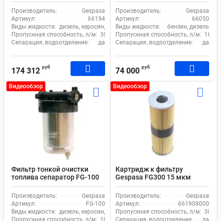
FG 300 15 66194
Gespasa FG-150 5 мкм 160
л/м
Производитель:
Gespasa
Производитель:
Gespasa
Артикул:
66194
Артикул:
66050
Виды жидкости:
дизель, керосин, бензин
Виды жидкости:
бензин, дизель
Пропускная способность, л/м:
300
Пропускная способность, л/м:
160
Сепарация, водоотделение:
да
Сепарация, водоотделение:
да
руб
руб
174 312
74 000
Видеообзор
Видеообзор
Фильтр тонкой очистки
Картридж к фильтру
топлива сепаратор FG-100
Gespasa FG300 15 мкм
Gespasa
661908000
Производитель:
Gespasa
Производитель:
Gespasa
Артикул:
FG-100
Артикул:
661908000
Виды жидкости:
дизель, керосин, бензин
Пропускная способность, л/м:
300
Пропускная способность, л/м:
105
Сепарация, водоотделение:
да