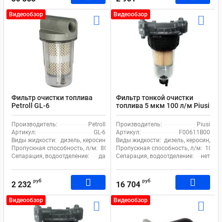
Видеообзор
Видеообзор
Фильтр очистки топлива
Фильтр тонкой очистки
Petroll GL-6
топлива 5 мкм 100 л/м Piusi
Clear Captor Filter Kit
F00611B00
Производитель:
Petroll
Производитель:
Piusi
Артикул:
GL-6
Артикул:
F00611B00
Виды жидкости:
дизель, керосин
Виды жидкости:
дизель, керосин, бе
Пропускная способность, л/м:
80
Пропускная способность, л/м:
100
Сепарация, водоотделение:
да
Сепарация, водоотделение:
нет
руб
руб
2 232
16 704
Видеообзор
Видеообзор