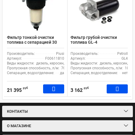
Фильтр тонкой очистки
Фильтр грубой очистки
топлива с сепарацией 30
топлива GL-4
мкм 70 л.м. Piusi Clear
Captor Filter Kit water
Производитель:
Piusi
Производитель:
Petroll
F00611B10
Артикул:
F00611B10
Артикул:
GL4
Виды жидкости:
дизель, керосин, бензин
Виды жидкости:
дизель, керосин, ма
Пропускная способность, л/м:
70
Пропускная способность, л/м:
105
Сепарация, водоотделение:
да
Сепарация, водоотделение:
нет
руб
руб
21 395
3 162
КОНТАКТЫ
О МАГАЗИНЕ