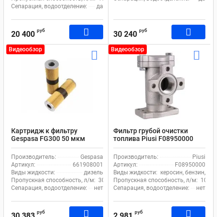
Сепарация, водоотделение:
да
руб
руб
20 400
30 240
Видеообзор
Видеообзор
Картридж к фильтру
Фильтр грубой очистки
Gespasa FG300 50 мкм
топлива Piusi F08950000
661908001
линейный 100 мкм
Производитель:
Gespasa
Производитель:
Piusi
Артикул:
661908001
Артикул:
F08950000
Виды жидкости:
дизель
Виды жидкости:
керосин, бензин, ма
Пропускная способность, л/м:
300
Пропускная способность, л/м:
105
Сепарация, водоотделение:
нет
Сепарация, водоотделение:
нет
руб
руб
30 383
2 981