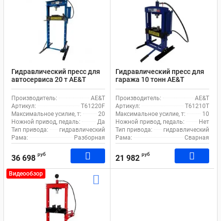
Гидравлический пресс для
Гидравлический пресс для
автосервиса 20 т AE&T
гаража 10 тонн AE&T
Т61220F ручной и ножной
T61210T ручной привод
привод
Производитель:
AE&T
Производитель:
AE&T
Артикул:
T61220F
Артикул:
T61210T
Максимальное усилие, т:
20
Максимальное усилие, т:
10
Ножной привод, педаль:
Да
Ножной привод, педаль:
Нет
Тип привода:
гидравлический
Тип привода:
гидравлический
Рама:
Разборная
Рама:
Сварная
руб
руб
36 698
21 982
Видеообзор