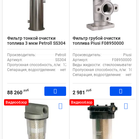
Фильтр тонкой очистки
Фильтр грубой очистки
топлива 3 мкм Petroll SS304
топлива Piusi F08950000
линейный 100 мкм
Производитель:
Petroll
Производитель:
Piusi
Артикул:
SS304
Артикул:
F08950000
Пропускная способность, л/м:
120
Виды жидкости:
стеклоомыватель, ди
Сепарация, водоотделение:
нет
Пропускная способность, л/м:
105
Сепарация, водоотделение:
нет
руб
руб
88 260
2 981
Видеообзор
Видеообзор