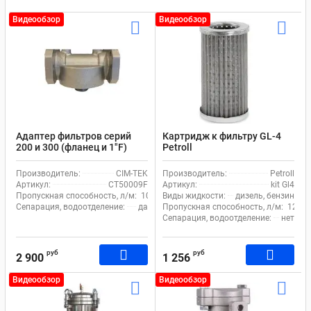
Видеообзор
Видеообзор
Адаптер фильтров серий
Картридж к фильтру GL-4
200 и 300 (фланец и 1"F)
Petroll
Piusi CIM-TEK
Производитель:
CIM-TEK
Производитель:
Petroll
Артикул:
СТ50009F
Артикул:
kit Gl4
Пропускная способность, л/м:
100
Виды жидкости:
дизель, бензин
Сепарация, водоотделение:
да
Пропускная способность, л/м:
120
Сепарация, водоотделение:
нет
руб
руб
2 900
1 256
Видеообзор
Видеообзор