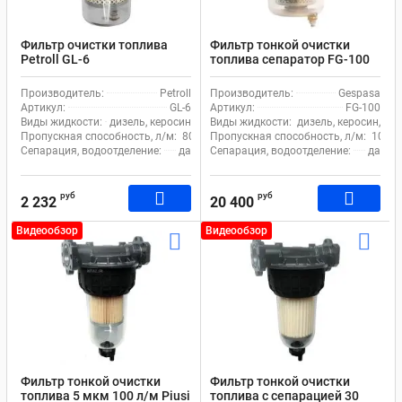
Фильтр очистки топлива
Фильтр тонкой очистки
Petroll GL-6
топлива сепаратор FG-100
Gespasa
Производитель:
Petroll
Производитель:
Gespasa
Артикул:
GL-6
Артикул:
FG-100
Виды жидкости:
дизель, керосин
Виды жидкости:
дизель, керосин, бе
Пропускная способность, л/м:
80
Пропускная способность, л/м:
105
Сепарация, водоотделение:
да
Сепарация, водоотделение:
да
руб
руб
2 232
20 400
Видеообзор
Видеообзор
Фильтр тонкой очистки
Фильтр тонкой очистки
топлива 5 мкм 100 л/м Piusi
топлива с сепарацией 30