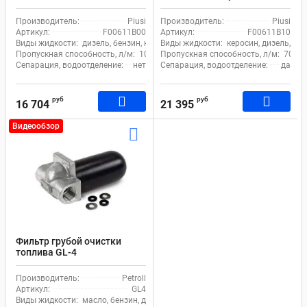
Clear Captor Filter Kit
мкм 70 л.м. Piusi Clear
F00611B00
Captor Filter Kit water
Производитель:
Piusi
Производитель:
Piusi
F00611B10
Артикул:
F00611B00
Артикул:
F00611B10
Виды жидкости:
дизель, бензин, керосин
Виды жидкости:
керосин, дизель, бе
Пропускная способность, л/м:
100
Пропускная способность, л/м:
70
Сепарация, водоотделение:
нет
Сепарация, водоотделение:
да
руб
руб
16 704
21 395
Видеообзор
Фильтр грубой очистки
топлива GL-4
Производитель:
Petroll
Артикул:
GL4
Виды жидкости:
масло, бензин, дизель, керосин