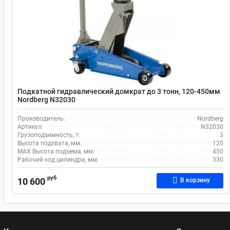
Подкатной гидравлический домкрат до 3 тонн, 120-450мм
Nordberg N32030
Производитель:
Nordberg
Артикул:
N32030
Грузоподъемность, т:
3
Высота подхвата, мм:
120
MAX Высота подъема, мм:
450
Рабочий ход цилиндра, мм:
330
руб
10 600
В корзину