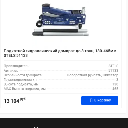
Подкатной гидравлический домкрат до 3 тонн, 130-465мм
STELS 51133
Производитель:
STELS
Артикул:
51133
Особенности домкрата:
Поворотная рукоять, Фиксатор
Грузоподъемность, т:
3
Высота подхвата, мм:
130
MAX Высота подъема, мм:
465
руб
13 104
В корзину