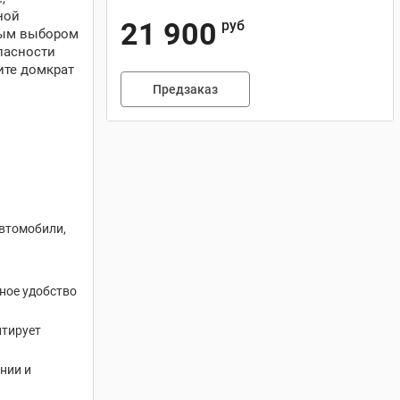
ной
21 900
руб
ьным выбором
пасности
ите домкрат
Предзаказ
автомобили,
ное удобство
нтирует
нии и