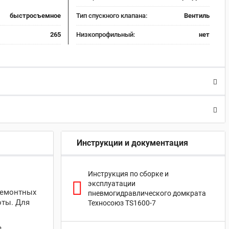
быстросъемное
Тип спускного клапана:
Вентиль
265
Низкопрофильный:
нет
Инструкции и документация
Инструкция по сборке и
эксплуатации
ремонтных
пневмогидравлического домкрата
оты. Для
Техносоюз TS1600-7
,