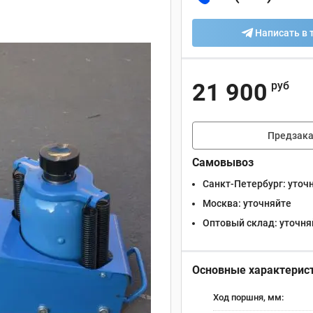
Написать в 
21 900
руб
Предзака
Самовывоз
Санкт-Петербург:
уточ
Москва:
уточняйте
Оптовый склад:
уточня
Основные характерис
Ход поршня, мм: