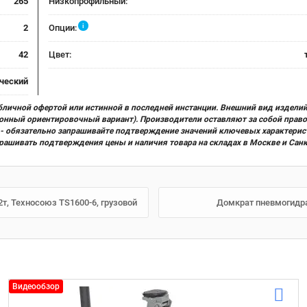
265
Низкопрофильный:
i
2
Опции:
42
Цвет:
ческий
бличной офертой или истинной в последней инстанции. Внешний вид изделий
ционный ориентировочный вариант). Производители оставляют за собой прав
х) - обязательно запрашивайте подтверждение значений ключевых характерис
прашивать подтверждения цены и наличия товара на складах в Москве и Сан
, Техносоюз TS1600-6, грузовой
Домкрат пневмогидра
Видеообзор