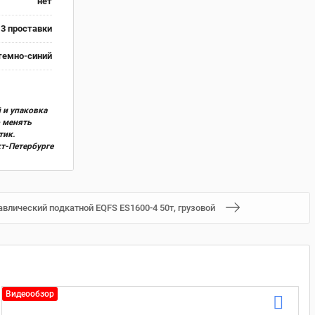
нет
3 проставки
темно-синий
 и упаковка
о менять
тик.
кт-Петербурге
влический подкатной EQFS ES1600-4 50т, грузовой
Видеообзор