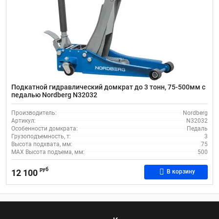
Подкатной гидравлический домкрат до 3 тонн, 75-500мм с
педалью Nordberg N32032
Производитель:
Nordberg
Артикул:
N32032
Особенности домкрата:
Педаль
Грузоподъемность, т:
3
Высота подхвата, мм:
75
MAX Высота подъема, мм:
500
руб
12 100
В корзину