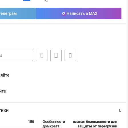
телеграм
Написать в MAX
з
няйте
йте
тики
150
Особенности
клапан безопасности для
домкрата:
защиты от перегрузки