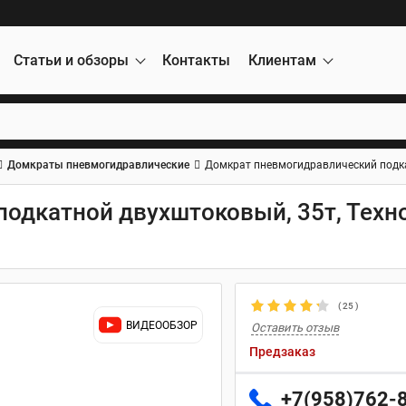
Статьи и обзоры
Контакты
Клиентам
Домкраты пневмогидравлические
Домкрат пневмогидравлический подкат
одкатной двухштоковый, 35т, Техн
(
25
)
ВИДЕООБЗОР
Оставить отзыв
Предзаказ
+7(958)762-