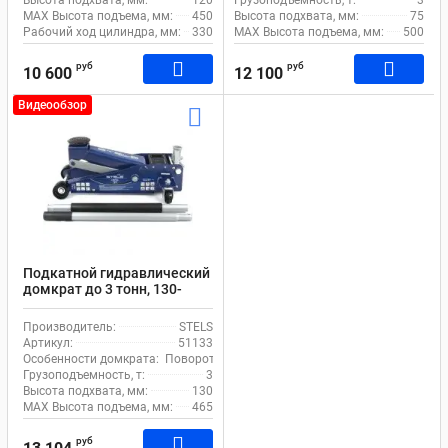
MAX Высота подъема, мм:
450
Высота подхвата, мм:
75
Рабочий ход цилиндра, мм:
330
MAX Высота подъема, мм:
500
руб
руб
10 600
12 100
Видеообзор
Подкатной гидравлический
домкрат до 3 тонн, 130-
465мм STELS 51133
Производитель:
STELS
Артикул:
51133
Особенности домкрата:
Поворотная рукоять, Фиксатор
Грузоподъемность, т:
3
Высота подхвата, мм:
130
MAX Высота подъема, мм:
465
руб