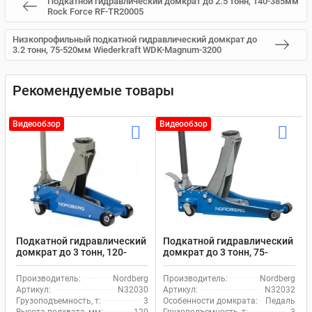
Подкатной гидравлический домкрат до 2.5 тонн, 140-385мм
Rock Force RF-TR20005
Низкопрофильный подкатной гидравлический домкрат до
3.2 тонн, 75-520мм Wiederkraft WDK-Magnum-3200
Рекомендуемые товары
Видеообзор
Видеообзор
Подкатной гидравлический
Подкатной гидравлический
домкрат до 3 тонн, 120-
домкрат до 3 тонн, 75-
450мм Nordberg N32030
500мм с педалью Nordberg
N32032
Производитель:
Nordberg
Производитель:
Nordberg
Артикул:
N32030
Артикул:
N32032
Грузоподъемность, т:
3
Особенности домкрата:
Педаль
Высота подхвата, мм:
120
Грузоподъемность, т:
3