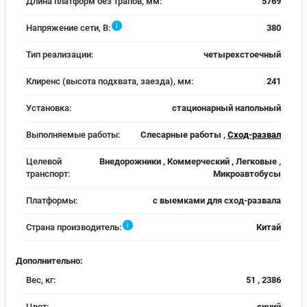
Длина платформ без трапов, мм:
5769
i
Напряжение сети, В:
380
Тип реализации:
четырехстоечный
Клиренс (высота подхвата, заезда), мм:
241
Установка:
стационарный напольный
Выполняемые работы:
Слесарные работы ,
Сход-развал
Целевой
Внедорожники , Коммерческий , Легковые ,
транспорт:
Микроавтобусы
Платформы:
с выемками для сход-развала
i
Страна производитель:
Китай
Дополнительно:
Вес, кг:
51 , 2386
Цвет:
синий