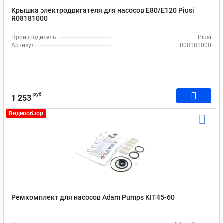
Крышка электродвигателя для насосов E80/E120 Piusi
R08181000
Производитель:
Piusi
Артикул:
R08181000
руб
1 253
Видеообзор
Ремкомплект для насосов Adam Pumps KIT45-60