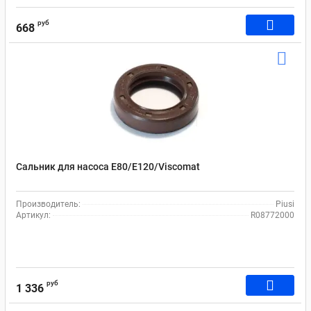
руб
668
Сальник для насоса Е80/Е120/Viscomat
Производитель:
Piusi
Артикул:
R08772000
руб
1 336