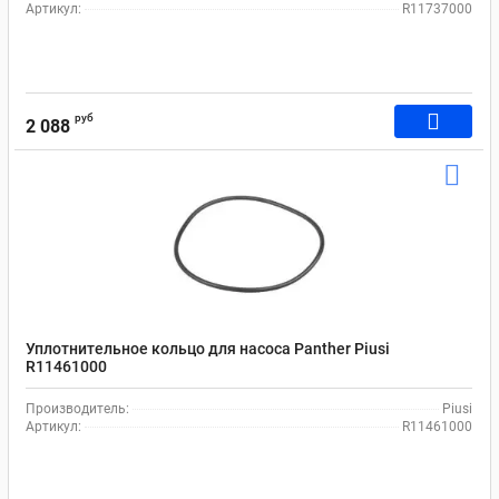
Артикул:
R11737000
руб
2 088
Уплотнительное кольцо для насоса Panther Рiusi
R11461000
Производитель:
Piusi
Артикул:
R11461000