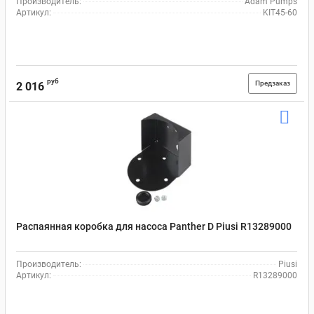
Производитель:
Adam Pumps
Артикул:
KIT45-60
руб
Предзаказ
2 016
Распаянная коробка для насоса Panther D Рiusi R13289000
Производитель:
Piusi
Артикул:
R13289000