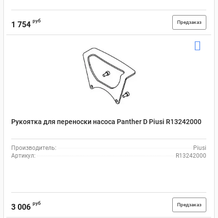
руб
Предзаказ
1 754
Рукоятка для переноски насоса Panther D Piusi R13242000
Производитель:
Piusi
Артикул:
R13242000
руб
Предзаказ
3 006