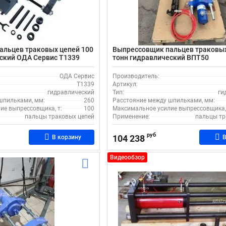
альцев траковых цепей 100
Выпрессовщик пальцев траковых
ский ОДА Сервис T1339
тонн гидравлический ВПТ50
ОДА Сервис
Производитель:
T1339
Артикул:
гидравлический
Тип:
ги
шпильками, мм:
260
Расстояние между шпильками, мм:
ие выпрессовщика, т:
100
Максимальное усилие выпрессовщика, 
пальцы траковых цепей
Применение:
пальцы тр
руб
104 238
В корзину
В
Видеообзор