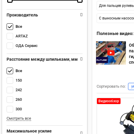
Для пальцев рулевы
Производитель
С выносным насос
Все
Полезные видео:
ARTAZ
Об
ОДА Сервис
па
ги
Расстояние между шпильками, мм
сп
Все
150
Сортировать по:
у
242
260
Видеообзор
300
Смотреть все
Максимальное усилие