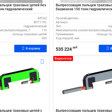
альцев траковых цепей без
Выпрессовщик пальцев траковых
онн гидравлический
башмаков 150 тонн гидравличес
ВПТ150С
ARTAZ
Производитель:
ВПТ110С
Артикул:
гидравлический
Тип:
ги
ие выпрессовщика, т:
110
Максимальное усилие выпрессовщика, 
пальцы траковых цепей
Применение:
пальцы тр
300
Ход поршня, мм:
руб
535 224
В корзину
В
Видеообзор
альцев траковых цепей с
Выпрессовщик пальцев траковых