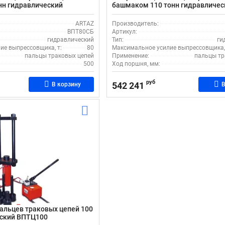
нн гидравлический
башмаком 110 тонн гидравличес
ВПТ110СБ
ARTAZ
Производитель:
ВПТ80СБ
Артикул:
гидравлический
Тип:
ги
ие выпрессовщика, т:
80
Максимальное усилие выпрессовщика, 
пальцы траковых цепей
Применение:
пальцы тр
500
Ход поршня, мм:
руб
542 241
В корзину
В
альцев траковых цепей 100
еский ВПТЦ100