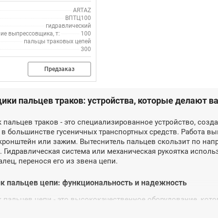
ARTAZ
ВПТЦ100
гидравлический
ие выпрессовщика, т:
100
пальцы траковых цепей
300
Предзаказ
ки пальцев траков: устройства, которые делают в
пальцев траков - это специализированное устройство, созда
в большинстве гусеничных транспортных средств. Работа вы
ронштейн или зажим. Вытеснитель пальцев скользит по нап
. Гидравлическая система или механическая рукоятка исполь
лец, перенося его из звена цепи.
 пальцев цепи: функциональность и надежность
пальцев цепи - это высококачественное оборудование, кото
пей. Он обеспечивает безопасность и повышает производите