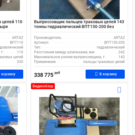
 цепей 110
Выпрессовщик пальцев траковых цепей 143
тыре
тонны гидравлический ВПТ150-200 без
насоса
ARTAZ
Производитель:
ARTAZ
ВПТ110
Артикул:
ВПТ150-200
дравлический
Тип:
гидравлический
т:
110
Расстояние между шпильками, мм:
242
аковых цепей
Максимальное усилие выпрессовщика, т:
143
330
Применение:
пальцы траковых цепей
руб
338 775
 корзину
В корзину
Видеообзор