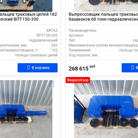
альцев траковых цепей 162
Выпрессовщик пальцев траковых
ческий ВПТ150-330
башмаков 60 тонн гидравлическ
ARTAZ
Производитель:
ВПТ150-330
Артикул:
гидравлический
Тип:
ги
шпильками, мм:
242
Максимальное усилие выпрессовщика, 
ие выпрессовщика, т:
162
Применение:
пальцы тр
пальцы траковых цепей
Ход поршня, мм:
руб
268 615
В корзину
В
Видеообзор