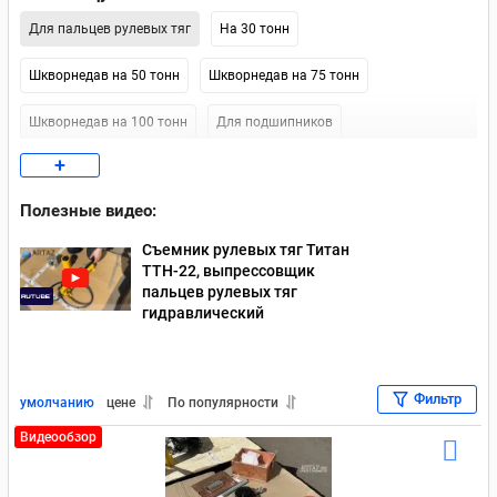
Для пальцев рулевых тяг
На 30 тонн
Шкворнедав на 50 тонн
Шкворнедав на 75 тонн
Шкворнедав на 100 тонн
Для подшипников
+
С выносным насосом
Полезные видео:
Съемник рулевых тяг Титан
ТТН-22, выпрессовщик
пальцев рулевых тяг
гидравлический
Фильтр
умолчанию
цене
По популярности
Видеообзор