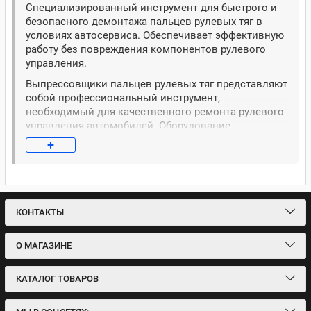
Специализированный инструмент для быстрого и
безопасного демонтажа пальцев рулевых тяг в
условиях автосервиса. Обеспечивает эффективную
работу без повреждения компонентов рулевого
управления.
Выпрессовщики пальцев рулевых тяг представляют
собой профессиональный инструмент,
необходимый для качественного ремонта рулевого
управления автомобилей. Оборудование
используется в автосервисах, шиномонтажных
+
мастерских и ремонтных центрах для демонтажа
закисших или приржавевших пальцев рулевых тяг
без повреждения смежных деталей. Съемники
пальцев рулевых тяг оснащены прочными
захватами и мощным механизмом,
КОНТАКТЫ
обеспечивающим равномерное распределение
усилия. Конструкция инструмента позволяет
О МАГАЗИНЕ
работать с различными моделями автомобилей как
отечественного, так и импортного производства.
Использование специализированного
КАТАЛОГ ТОВАРОВ
выпрессовщика значительно ускоряет процесс
ремонта рулевого управления и предотвращает