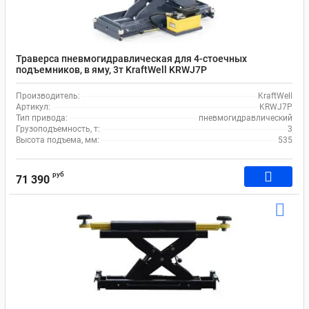
Траверса пневмогидравлическая для 4-стоечных
подъемников, в яму, 3т KraftWell KRWJ7P
Производитель:
KraftWell
Артикул:
KRWJ7P
Тип привода:
пневмогидравлический
Грузоподъемность, т:
3
Высота подъема, мм:
535
руб
71 390