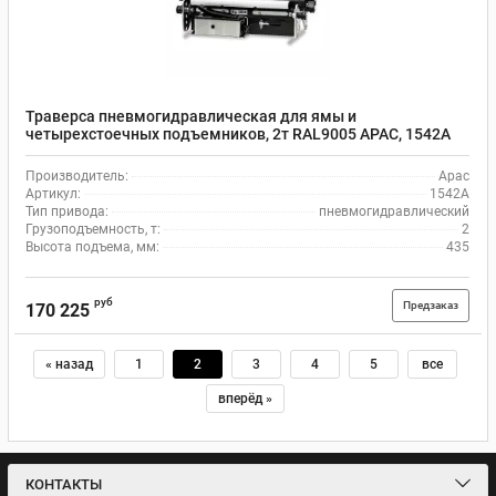
Траверса пневмогидравлическая для ямы и
четырехстоечных подъемников, 2т RAL9005 APAC, 1542A
Производитель:
Apac
Артикул:
1542A
Тип привода:
пневмогидравлический
Грузоподъемность, т:
2
Высота подъема, мм:
435
руб
Предзаказ
170 225
« назад
1
2
3
4
5
все
вперёд »
КОНТАКТЫ