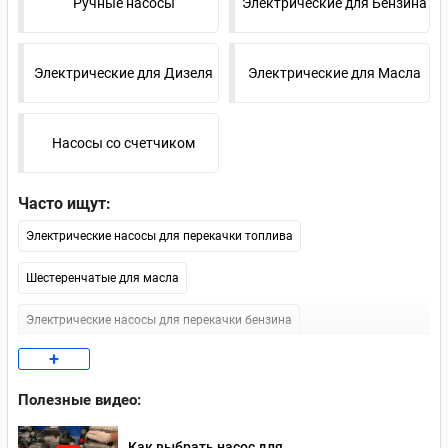
Ручные насосы
Электрические для Бензина
Электрические для Дизеля
Электрические для Масла
Насосы со счетчиком
Часто ищут:
Электрические насосы для перекачки топлива
Шестеренчатые для масла
Электрические насосы для перекачки бензина
+
Насосы для дизеля 12В
Полезные видео:
Электрические насосы для перекачки масла
Как выбрать насос для
Насосы для перекачки дизельного топлива 220 В