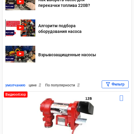
перекачки топлива 220В?
Насосы для перекачки дизельного топлива 24 Вольт
Насосы для перекачки масла 12 В
Алгоритм подбора
оборудования насоса
Насосы для перекачки масла 220 В
Насосы для перекачки масла 24 В
Взрывозащищенные насосы
Насосы для перекачки бензина 220 В
Насосы для бензина 12В
Насосы для перекачки бензина 24 В
Для отработки
Фильтр
умолчанию
цене
По популярности
Насосы для перекачки дизельного топлива Piusi
Видеообзор
Насосы для перекачки масла Piusi