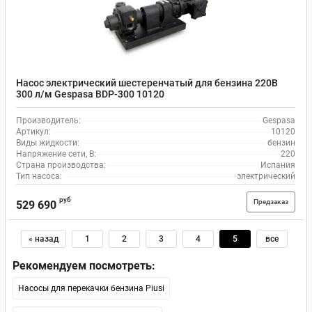
Насос электрический шестеренчатый для бензина 220В
300 л/м Gespasa BDP-300 10120
Производитель:
Gespasa
Артикул:
10120
Виды жидкости:
бензин
Напряжение сети, В:
220
Страна производства:
Испания
Тип насоса:
электрический
руб
Предзаказ
529 690
« назад
1
2
3
4
5
все
Рекомендуем посмотреть:
Насосы для перекачки бензина Piusi