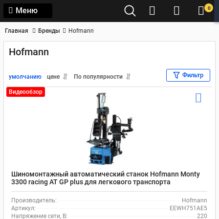
0
Меню
Главная
Бренды
Hofmann
Hofmann
Фильтр
умолчанию
цене
По популярности
Видеообзор
Шиномонтажный автоматический станок Hofmann Monty
3300 racing AT GP plus для легкового транспорта
Производитель:
Hofmann
Артикул:
EEWH751AE5
Напряжение сети, В:
220