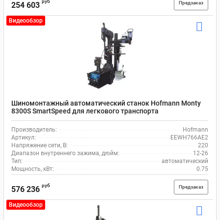
руб
Предзаказ
254 603
Видеообзор
Шиномонтажный автоматический станок Hofmann Monty
8300S SmartSpeed для легкового транспорта
Производитель:
Hofmann
Артикул:
EEWH766AE2
Напряжение сети, В:
220
Диапазон внутреннего зажима, дюйм:
12-26
Тип:
автоматический
Мощность, кВт:
0.75
руб
Предзаказ
576 236
Видеообзор