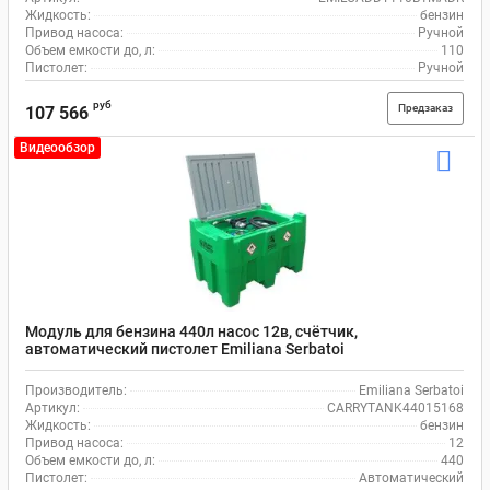
Жидкость:
бензин
Привод насоса:
Ручной
Объем емкости до, л:
110
Пистолет:
Ручной
руб
Предзаказ
107 566
Видеообзор
Модуль для бензина 440л насос 12в, счётчик,
автоматический пистолет Emiliana Serbatoi
CARRYTANK44015168
Производитель:
Emiliana Serbatoi
Артикул:
CARRYTANK44015168
Жидкость:
бензин
Привод насоса:
12
Объем емкости до, л:
440
Пистолет:
Автоматический