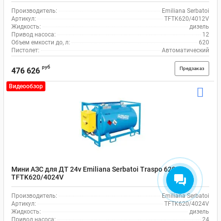
Производитель:
Emiliana Serbatoi
Артикул:
TFTK620/4012V
Жидкость:
дизель
Привод насоса:
12
Объем емкости до, л:
620
Пистолет:
Автоматический
руб
Предзаказ
476 626
Видеообзор
Мини АЗС для ДТ 24v Emiliana Serbatoi Traspo 620
TFTK620/4024V
Производитель:
Emiliana Serbatoi
Артикул:
TFTK620/4024V
Жидкость:
дизель
Привод насоса:
24