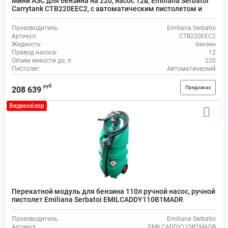
Мини АЗС для бензина на 220, насос 12в, Emiliana Serbatoi
Carrytank CTB220EEC2, с автоматическим пистолетом и
шлангом на 4 м
Производитель:
Emiliana Serbatoi
Артикул:
CTB220EEC2
Жидкость:
бензин
Привод насоса:
12
Объем емкости до, л:
220
Пистолет:
Автоматический
руб
Предзаказ
208 639
Видеообзор
Перекатной модуль для бензина 110л ручной насос, ручной
пистолет Emiliana Serbatoi EMILCADDY110B1MADR
Производитель:
Emiliana Serbatoi
Артикул:
EMILCADDY110B1MADR