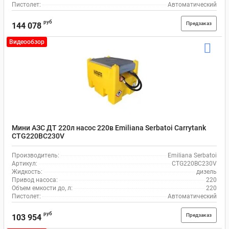
Пистолет:
Автоматический
руб
Предзаказ
144 078
Видеообзор
Мини АЗС ДТ 220л насос 220в Emiliana Serbatoi Carrytank
CTG220BC230V
Производитель:
Emiliana Serbatoi
Артикул:
CTG220BC230V
Жидкость:
дизель
Привод насоса:
220
Объем емкости до, л:
220
Пистолет:
Автоматический
руб
Предзаказ
103 954