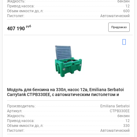
Жидкость:
бензин
Привод насоса:
12
Объем емкости до, л:
600
Пистолет:
Автоматический
руб
Предзаказ
407 190
Модуль для бензина на 330л, насос 12в, Emiliana Serbatoi
Carrytank CTPB330EE, с автоматическим пистолетом и
шлангом на 4 м
Производитель:
Emiliana Serbatoi
Артикул:
CTPB330EE
Жидкость:
бензин
Привод насоса:
12
Объем емкости до, л:
330
Пистолет:
Автоматический