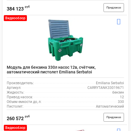
руб
Предзаказ
384 123
Видеообзор
Модуль для бензина 330л насос 12в, счётчик,
автоматический пистолет Emiliana Serbatoi
CARRYTANK33019671
Производитель:
Emiliana Serbatoi
Артикул:
CARRYTANK33019671
Жидкость:
бензин
Привод насоса:
12
Объем емкости до, л:
330
Пистолет:
Автоматический
руб
Предзаказ
260 572
Видеообзор