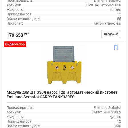
Производитель:
Emiliana Serbatoi
Артикул:
EMILCADDY55B2EX50
Жидкость:
бензин
Привод насоса:
12
Объем емкости до, л:
55
Пистолет:
Автоматический
руб
Предзаказ
179 653
Видеообзор
Модуль для ДТ 330л насос 12в, автоматический пистолет
Emiliana Serbatoi CARRYTANK330ES
Производитель:
Emiliana Serbatoi
Артикул:
CARRYTANK330ES
Жидкость:
дизель
Привод насоса:
12
Объем емкости до, л:
330