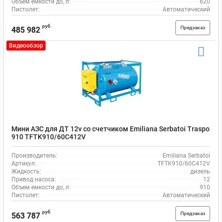
Объем емкости до, л:
620
Пистолет:
Автоматический
руб
Предзаказ
485 982
Видеообзор
Мини АЗС для ДТ 12v со счетчиком Emiliana Serbatoi Traspo
910 TFTK910/60C412V
Производитель:
Emiliana Serbatoi
Артикул:
TFTK910/60C412V
Жидкость:
дизель
Привод насоса:
12
Объем емкости до, л:
910
Пистолет:
Автоматический
руб
Предзаказ
563 787