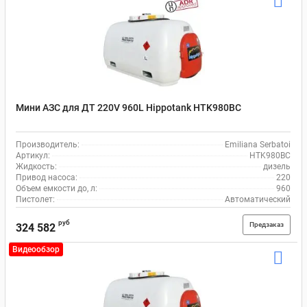
Мини АЗС для ДТ 220V 960L Hippotank HTK980BC
Производитель:
Emiliana Serbatoi
Артикул:
HTK980BC
Жидкость:
дизель
Привод насоса:
220
Объем емкости до, л:
960
Пистолет:
Автоматический
руб
Предзаказ
324 582
Видеообзор