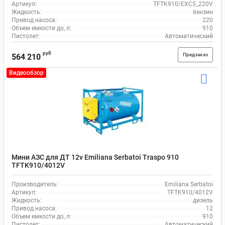
Артикул:
TFTK910/EXC5_220V
Жидкость:
бензин
Привод насоса:
220
Объем емкости до, л:
910
Пистолет:
Автоматический
руб
Предзаказ
564 210
Видеообзор
Мини АЗС для ДТ 12v Emiliana Serbatoi Traspo 910
TFTK910/4012V
Производитель:
Emiliana Serbatoi
Артикул:
TFTK910/4012V
Жидкость:
дизель
Привод насоса:
12
Объем емкости до, л:
910
Пистолет:
Автоматический