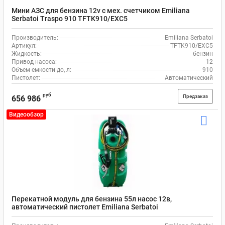
Мини АЗС для бензина 12v с мех. счетчиком Emiliana
Serbatoi Traspo 910 TFTK910/EXC5
Производитель:
Emiliana Serbatoi
Артикул:
TFTK910/EXC5
Жидкость:
бензин
Привод насоса:
12
Объем емкости до, л:
910
Пистолет:
Автоматический
руб
Предзаказ
656 986
Видеообзор
Перекатной модуль для бензина 55л насос 12в,
автоматический пистолет Emiliana Serbatoi
EMILCADDY55B2EX50