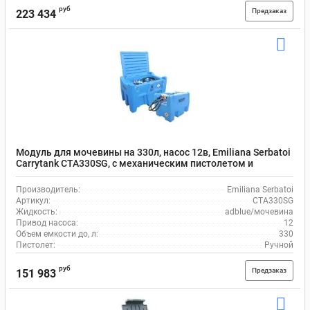
руб
Предзаказ
223 434
Модуль для мочевины на 330л, насос 12в, Emiliana Serbatoi
Carrytank CTA330SG, с механическим пистолетом и
шлангом на 4 м
Производитель:
Emiliana Serbatoi
Артикул:
CTA330SG
Жидкость:
adblue/мочевина
Привод насоса:
12
Объем емкости до, л:
330
Пистолет:
Ручной
руб
Предзаказ
151 983