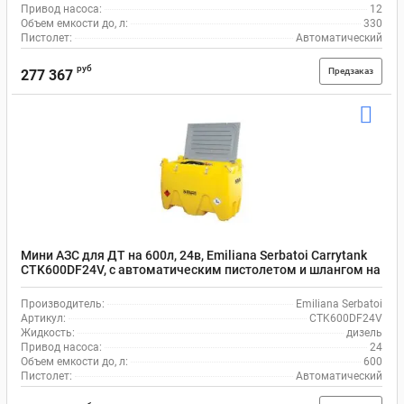
Привод насоса:
12
Объем емкости до, л:
330
Пистолет:
Автоматический
руб
Предзаказ
277 367
Мини АЗС для ДТ на 600л, 24в, Emiliana Serbatoi Carrytank
CTK600DF24V, с автоматическим пистолетом и шлангом на
4 м
Производитель:
Emiliana Serbatoi
Артикул:
CTK600DF24V
Жидкость:
дизель
Привод насоса:
24
Объем емкости до, л:
600
Пистолет:
Автоматический