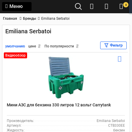
0
Меню
Главная
Бренды
Emiliana Serbatoi
Emiliana Serbatoi
Фильтр
умолчанию
цене
По популярности
Видеообзор
Мини АЗС для бензина 330 литров 12 вольт Carrytank
Производитель:
Emiliana Serbatoi
Артикул:
CTB330EE
Жидкость:
бензин