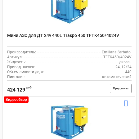
Мини АЗС для ДТ 24v 440L Traspo 450 TFTK450/4024V
Производитель:
Emiliana Serbatoi
Артикул:
TFTK450/4024V
Жидкость:
дизель
Привод насоса:
24, 12/24
Объем емкости до, л:
440
Пистолет:
Автоматический
руб
Предзаказ
424 129
Видеообзор