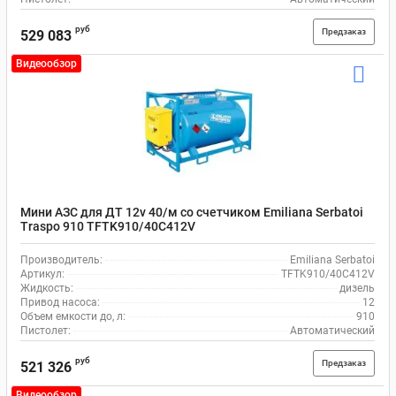
руб
Предзаказ
529 083
Видеообзор
Мини АЗС для ДТ 12v 40/м со счетчиком Emiliana Serbatoi
Traspo 910 TFTK910/40C412V
Производитель:
Emiliana Serbatoi
Артикул:
TFTK910/40C412V
Жидкость:
дизель
Привод насоса:
12
Объем емкости до, л:
910
Пистолет:
Автоматический
руб
Предзаказ
521 326
Видеообзор