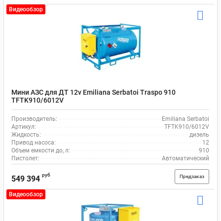
Видеообзор
Мини АЗС для ДТ 12v Emiliana Serbatoi Traspo 910
TFTK910/6012V
Производитель:
Emiliana Serbatoi
Артикул:
TFTK910/6012V
Жидкость:
дизель
Привод насоса:
12
Объем емкости до, л:
910
Пистолет:
Автоматический
руб
Предзаказ
549 394
Видеообзор