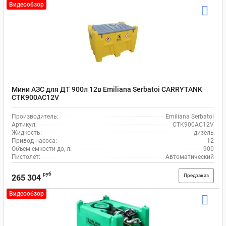
Видеообзор
Мини АЗС для ДТ 900л 12в Emiliana Serbatoi CARRYTANK
CTK900AC12V
Производитель:
Emiliana Serbatoi
Артикул:
CTK900AC12V
Жидкость:
дизель
Привод насоса:
12
Объем емкости до, л:
900
Пистолет:
Автоматический
руб
Предзаказ
265 304
Видеообзор