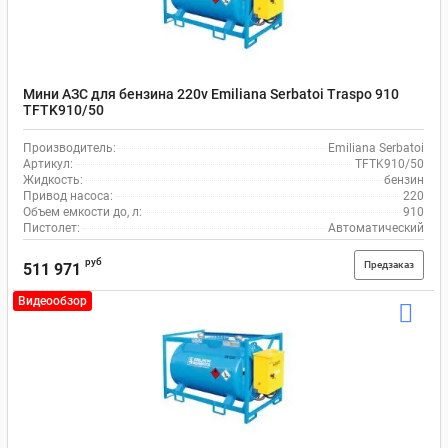
Мини АЗС для бензина 220v Emiliana Serbatoi Traspo 910
TFTK910/50
Производитель:
Emiliana Serbatoi
Артикул:
TFTK910/50
Жидкость:
бензин
Привод насоса:
220
Объем емкости до, л:
910
Пистолет:
Автоматический
руб
Предзаказ
511 971
Видеообзор