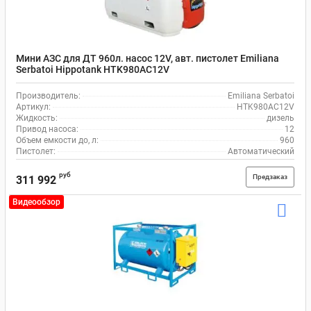
Мини АЗС для ДТ 960л. насос 12V, авт. пистолет Emiliana
Serbatoi Hippotank HTK980AC12V
Производитель:
Emiliana Serbatoi
Артикул:
HTK980AC12V
Жидкость:
дизель
Привод насоса:
12
Объем емкости до, л:
960
Пистолет:
Автоматический
руб
Предзаказ
311 992
Видеообзор