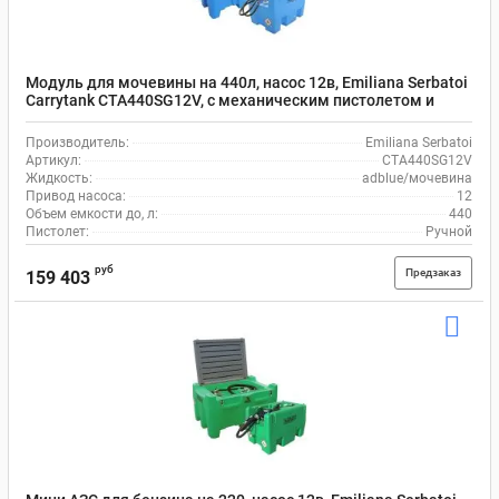
Модуль для мочевины на 440л, насос 12в, Emiliana Serbatoi
Carrytank CTA440SG12V, с механическим пистолетом и
шлангом на 4 м
Производитель:
Emiliana Serbatoi
Артикул:
CTA440SG12V
Жидкость:
adblue/мочевина
Привод насоса:
12
Объем емкости до, л:
440
Пистолет:
Ручной
руб
Предзаказ
159 403