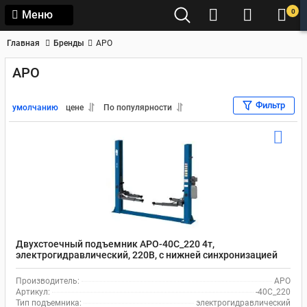
0
Меню
Главная
Бренды
APO
APO
Фильтр
умолчанию
цене
По популярности
Двухстоечный подъемник APO-40C_220 4т,
электрогидравлический, 220В, с нижней синхронизацией
Производитель:
APO
Артикул:
-40C_220
Тип подъемника:
электрогидравлический