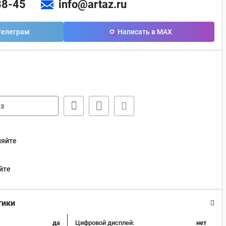
88-45
info@artaz.ru
телеграм
Написать в MAX
з
няйте
йте
тики
да
Цифровой дисплей:
нет