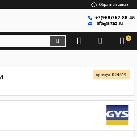
Обратная связь
+7(958)762-88-45
info@artaz.ru
0
и
024519
Артикул: