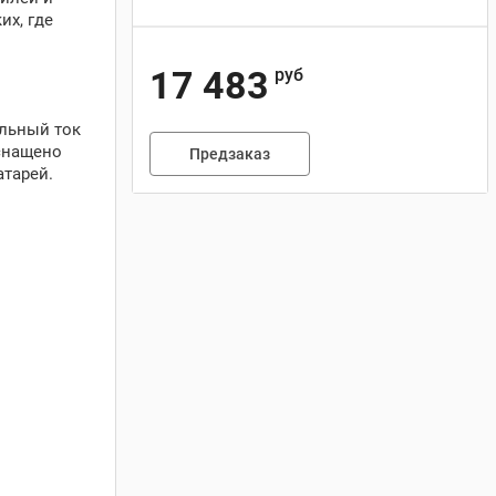
их, где
17 483
руб
альный ток
оснащено
Предзаказ
тарей.