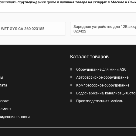
прашивать подтверждения цены и наличия товара на складах в Москве и Сан
Зарядное устройство для 12В акк
, WET GYS CA 360 023185
029422
Каталог товаров
Оборудование для мини АЗС
сы
Автосервисное оборудование
лата
Компрессорное оборудование
Водоснабжение, канализация, ото
зврат
Производственная мебель
ремонт
фиденциальности