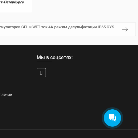
кт-Петербурге
умуляторов GEL и WET ток 4A режим десульфатации IP65 GYS
Мы в соцсетях:
пление