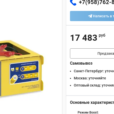
+7(958)762-
Написать в 
17 483
руб
Предзака
Самовывоз
Санкт-Петербург:
уточ
Москва:
уточняйте
Оптовый склад:
уточня
Основные характерис
Режим Boost: