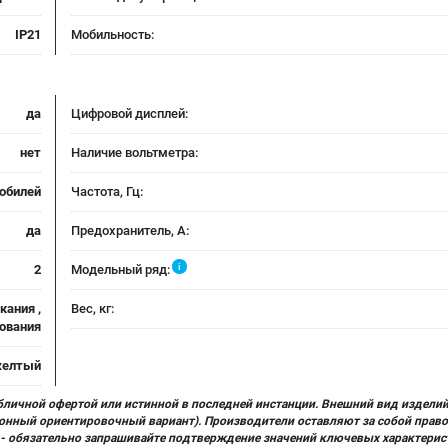
IP21
Мобильность:
да
Цифровой дисплей:
нет
Наличие вольтметра:
обилей
Частота, Гц:
да
Предохранитель, А:
i
2
Модельный ряд:
кания ,
Вес, кг:
ования
елтый
бличной офертой или истинной в последней инстанции. Внешний вид изделий
ционный ориентировочный вариант). Производители оставляют за собой прав
х) - обязательно запрашивайте подтверждение значений ключевых характерис