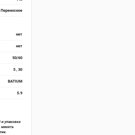
Переносное
нет
нет
50/60
5 , 30
BATIUM
5.9
 и упаковка
о менять
тик.