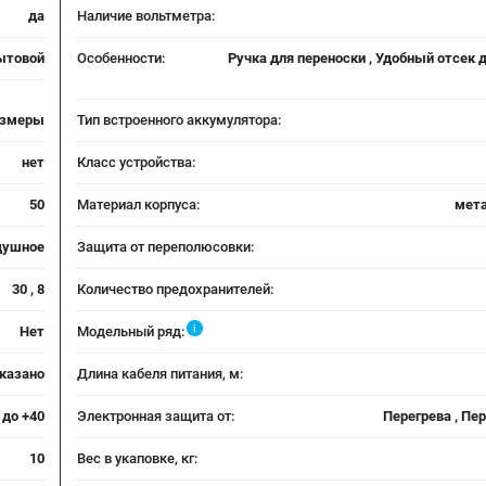
да
Наличие вольтметра:
ытовой
Особенности:
Ручка для переноски , Удобный отсек 
азмеры
Тип встроенного аккумулятора:
нет
Класс устройства:
50
Материал корпуса:
мета
душное
Защита от переполюсовки:
30 , 8
Количество предохранителей:
i
Нет
Модельный ряд:
указано
Длина кабеля питания, м:
 до +40
Электронная защита от:
Перегрева , Пе
10
Вес в укаповке, кг: