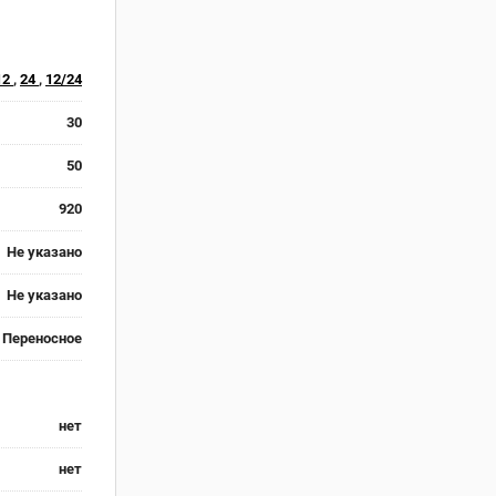
12
,
24
,
12/24
30
50
920
Не указано
Не указано
Переносное
нет
нет