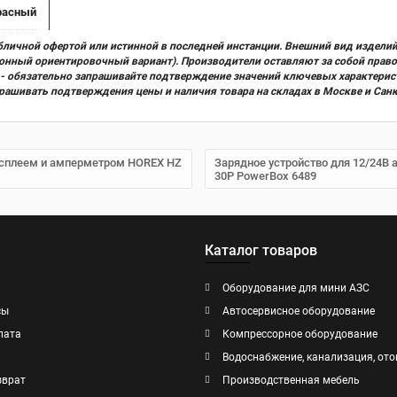
расный
бличной офертой или истинной в последней инстанции. Внешний вид изделий
ционный ориентировочный вариант). Производители оставляют за собой прав
х) - обязательно запрашивайте подтверждение значений ключевых характерис
прашивать подтверждения цены и наличия товара на складах в Москве и Сан
дисплеем и амперметром HOREX HZ
Зарядное устройство для 12/24В
30P PowerBox 6489
Каталог товаров
Оборудование для мини АЗС
сы
Автосервисное оборудование
лата
Компрессорное оборудование
Водоснабжение, канализация, ото
зврат
Производственная мебель