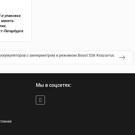
 и упаковка
о менять
тик.
кт-Петербурге
 аккумуляторов с амперметром и режимом Boost 23А Kvazarrus
Мы в соцсетях:
пление