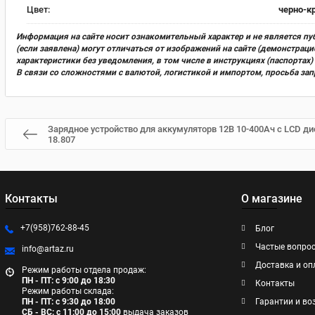
Цвет:
черно-к
Информация на сайте носит ознакомительный характер и не является пу
(если заявлена) могут отличаться от изображений на сайте (демонстра
характеристики без уведомления, в том числе в инструкциях (паспорта
В связи со сложностями с валютой, логистикой и импортом, просьба за
Зарядное устройство для аккумуляторв 12В 10-400Ач с LCD 
18.807
Контакты
О магазине
+7(958)762-88-45
Блог
Частые вопро
info@artaz.ru
Доставка и оп
Режим работы отдела продаж:
ПН - ПТ: с 9:00 до 18:30
Контакты
Режим работы склада:
ПН - ПТ: с 9:30 до 18:00
Гарантии и во
СБ - ВС: с 11:00 до 15:00
выдача заказов