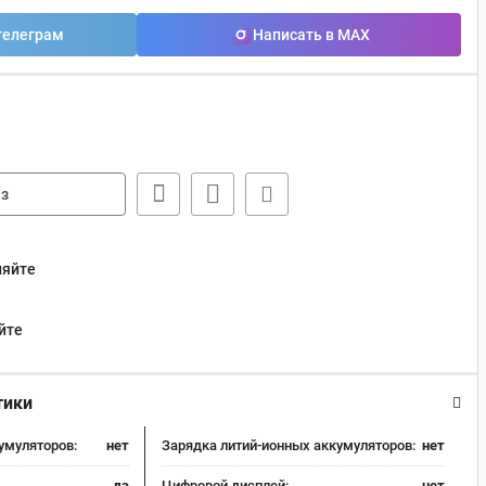
телеграм
Написать в MAX
з
няйте
йте
тики
умуляторов:
нет
Зарядка литий-ионных аккумуляторов:
нет
да
Цифровой дисплей:
нет