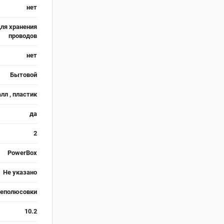
нет
для хранения
проводов
нет
Бытовой
лл , пластик
да
2
PowerBox
Не указано
реполюсовки
10.2