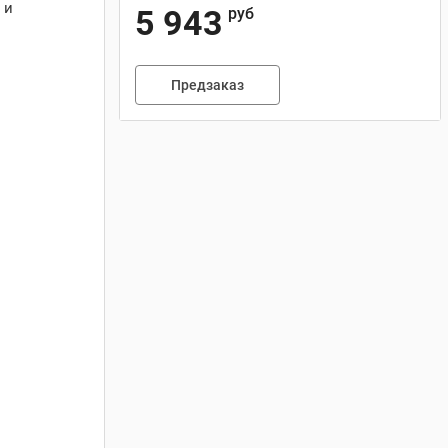
 и
5 943
руб
Предзаказ