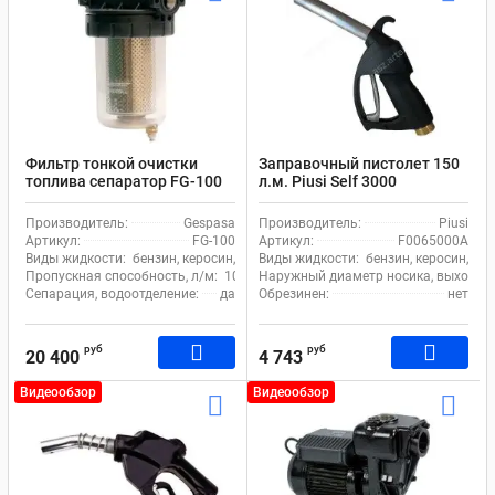
Фильтр тонкой очистки
Заправочный пистолет 150
топлива сепаратор FG-100
л.м. Piusi Self 3000
Gespasa
F0065000A носик 25 мм
Производитель:
Gespasa
Производитель:
Piusi
Артикул:
FG-100
Артикул:
F0065000A
Виды жидкости:
бензин, керосин, дизель
Виды жидкости:
бензин, керосин, ма
Пропускная способность, л/м:
105
Наружный диаметр носика, выходное 
Сепарация, водоотделение:
да
Обрезинен:
нет
руб
руб
20 400
4 743
Видеообзор
Видеообзор