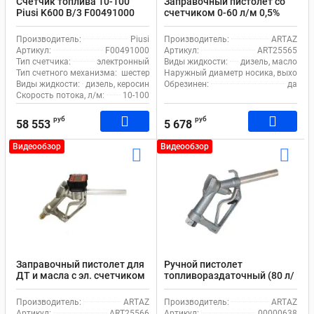
Счетчик топлива 10-100
Заправочный пистолет со
Piusi K600 В/3 F00491000
счетчиком 0-60 л/м 0,5%
Diesel
Производитель:
Piusi
Производитель:
ARTAZ
Артикул:
F00491000
Артикул:
ART25565
Тип счетчика:
электронный
Виды жидкости:
дизель, масло
Тип счетного механизма:
шестерни
Наружный диаметр носика, выходное 
Виды жидкости:
дизель, керосин
Обрезинен:
да
Скорость потока, л/м:
10-100
руб
руб
58 553
5 678
Видеообзор
Видеообзор
Заправочный пистолет для
Ручной пистолет
ДТ и масла с эл. счетчиком
топливораздаточный (80 л/
мин, BSPT 1")
Производитель:
ARTAZ
Производитель:
ARTAZ
Артикул:
ART25566
Артикул:
00000638