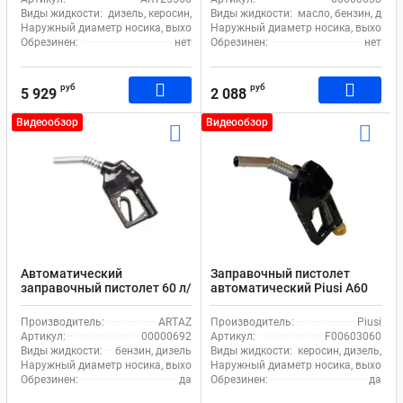
Виды жидкости:
дизель, керосин, масло
Виды жидкости:
масло, бензин, дизе
Наружный диаметр носика, выходное отверстие (излив), мм:
Наружный диаметр носика, выходное 
25
Обрезинен:
нет
Обрезинен:
нет
руб
руб
5 929
2 088
Видеообзор
Видеообзор
Автоматический
Заправочный пистолет
заправочный пистолет 60 л/
автоматический Piusi А60
м
F00603060
Производитель:
ARTAZ
Производитель:
Piusi
Артикул:
00000692
Артикул:
F00603060
Виды жидкости:
бензин, дизель
Виды жидкости:
керосин, дизель, бе
Наружный диаметр носика, выходное отверстие (излив), мм:
Наружный диаметр носика, выходное 
20
Обрезинен:
да
Обрезинен:
да