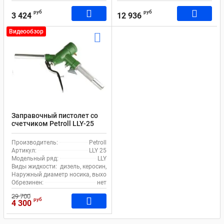
руб
руб
3 424
12 936
Видеообзор
Заправочный пистолет со
счетчиком Petroll LLY-25
Производитель:
Petroll
Артикул:
LLY 25
Модельный ряд:
LLY
Виды жидкости:
дизель, керосин, бензин, масло
Наружный диаметр носика, выходное отверстие (излив), мм:
27
Обрезинен:
нет
29 700
руб
4 300