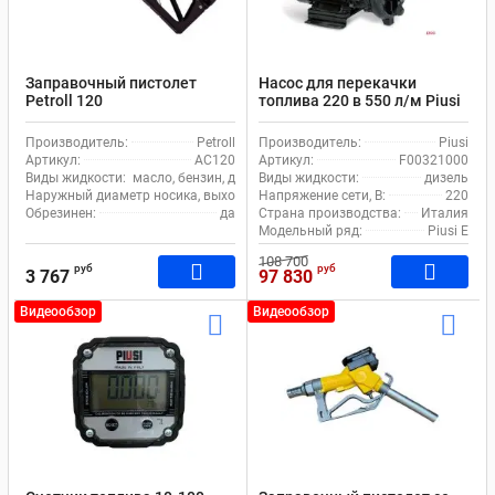
Заправочный пистолет
Насос для перекачки
Petroll 120
топлива 220 в 550 л/м Piusi
E300 F00321000
Производитель:
Petroll
Производитель:
Piusi
Артикул:
AC120
Артикул:
F00321000
Виды жидкости:
масло, бензин, дизель, керосин
Виды жидкости:
дизель
Наружный диаметр носика, выходное отверстие (излив), мм:
Напряжение сети, В:
29
220
Обрезинен:
да
Страна производства:
Италия
Модельный ряд:
Piusi Е
108 700
руб
руб
3 767
97 830
Видеообзор
Видеообзор