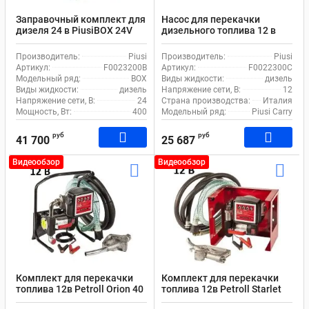
Заправочный комплект для
Насос для перекачки
дизеля 24 в PiusiBOX 24V
дизельного топлива 12 в
Basic F0023200B
Piusi Carry 3000 F0022300C
Производитель:
Piusi
Производитель:
Piusi
Артикул:
F0023200B
Артикул:
F0022300C
Модельный ряд:
BOX
Виды жидкости:
дизель
Виды жидкости:
дизель
Напряжение сети, В:
12
Напряжение сети, В:
24
Страна производства:
Италия
Мощность, Вт:
400
Модельный ряд:
Piusi Carry
руб
руб
41 700
25 687
Видеообзор
Видеообзор
Комплект для перекачки
Комплект для перекачки
топлива 12в Petroll Orion 40
топлива 12в Petroll Starlet
40