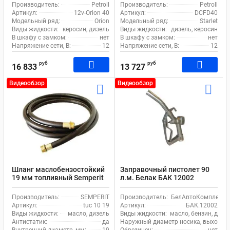
Производитель:
Petroll
Производитель:
Petroll
Артикул:
12v-Orion 40
Артикул:
DCFD40
Модельный ряд:
Orion
Модельный ряд:
Starlet
Виды жидкости:
керосин, дизель
Виды жидкости:
дизель, керосин
В шкафу с замком:
нет
В шкафу с замком:
нет
Напряжение сети, В:
12
Напряжение сети, В:
12
руб
руб
16 833
13 727
Видеообзор
Видеообзор
Шланг маслобензостойкий
Заправочный пистолет 90
19 мм топливный Semperit
л.м. Белак БАК 12002
TUC 10
ручной алюминиевый
Производитель:
SEMPERIT
Производитель:
БелАвтоКомплект
Артикул:
tuc 10 19
Артикул:
БАК.12002
Виды жидкости:
масло, дизель
Виды жидкости:
масло, бензин, дизе
Антистатик:
да
Наружный диаметр носика, выходное 
Внутренний диаметр, мм:
19
Обрезинен:
нет