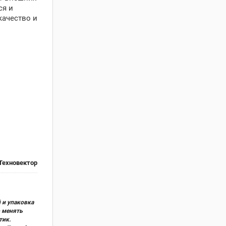
ся и
качество и
Техновектор
 и упаковка
о менять
тик.