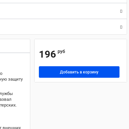
196
руб
Добавить в корзину
го
жную защиту
службы
развал
терских.
от внешних