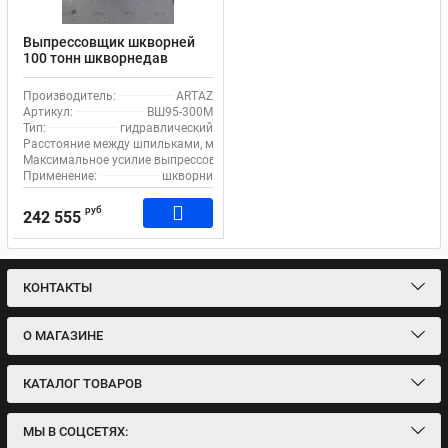
Выпрессовщик шкворней
100 тонн шкворнедав
гидравлический с ручным
насосом для грузовиков на
Производитель:
ARTAZ
тележке ВШ95-300М
Артикул:
ВШ95-300М
Тип:
гидравлический
Расстояние между шпильками, мм:
300
Максимальное усилие выпрессовщика, т:
106
Применение:
шкворни
руб
242 555
КОНТАКТЫ
О МАГАЗИНЕ
КАТАЛОГ ТОВАРОВ
МЫ В СОЦСЕТЯХ: