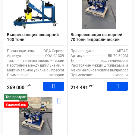
Выпрессовщик шкворней
Выпрессовщик шкворней
100 тонн
70 тонн гидравлический
пневмогидравлический
шкворнедав для
шкворнедав для
грузовиков на тележке
Производитель:
ОДА Сервис
Производитель:
ARTAZ
грузовиков на тележке ОДА
ВШ70-300М с ручным
Артикул:
ODA-C1339
Артикул:
ВШ70-300М
Сервис ODA-C1339, с
насосом
Тип:
пневмогидравлический
Тип:
гидравлический
педалью
Расстояние между шпильками, мм:
260
Расстояние между шпильками, мм:
Максимальное усилие выпрессовщика, т:
Максимальное усилие выпрессовщика
100
Применение:
шкворни
Применение:
шкворни
руб
руб
269 000
214 491
Топ продаж
Видеообзор