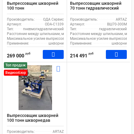
Выпрессовщик шкворней
Выпрессовщик шкворней
100 тонн
70 тонн гидравлический
пневмогидравлический
шкворнедав для
шкворнедав для
грузовиков на тележке
Производитель:
ОДА Сервис
Производитель:
ARTAZ
грузовиков на тележке ОДА
ВШ70-300М с ручным
Артикул:
ODA-C1339
Артикул:
ВШ70-300М
Сервис ODA-C1339, с
насосом
Тип:
пневмогидравлический
Тип:
гидравлический
педалью
Расстояние между шпильками, мм:
260
Расстояние между шпильками, мм:
Максимальное усилие выпрессовщика, т:
Максимальное усилие выпрессовщика
100
Применение:
шкворни
Применение:
шкворни
руб
руб
269 000
214 491
Топ продаж
Видеообзор
Выпрессовщик шкворней
100 тонн шкворнедав
гидравлический с ручным
насосом для грузовиков на
Производитель:
ARTAZ