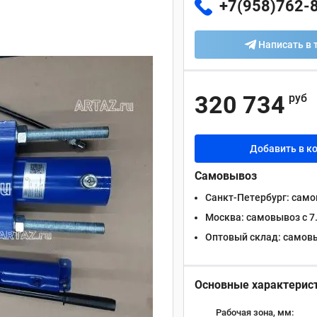
+7(958)762-
Написать в 
320 734
руб
Добавить в к
Самовывоз
Санкт-Петербург:
самов
Москва:
самовывоз с 7.
Оптовый склад:
самовыв
Основные характерис
Рабочая зона, мм: