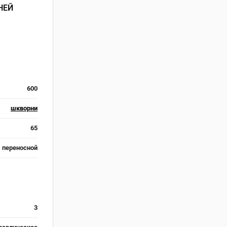
НЕЙ
600
шкворни
65
переносной
3