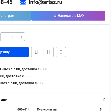
88-45
info@artaz.ru
телеграм
Написать в MAX
−
+
орзину
ывоз с 7.08, доставка c 8.08
08, доставка c 8.08
оз с 7.08, доставка c 8.08
тики
600х614
Пуансоны, шт:
3