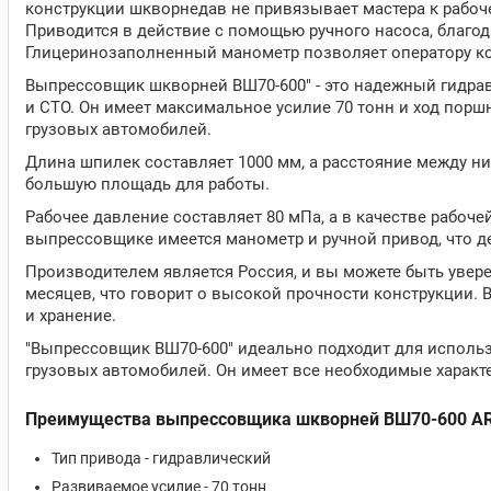
конструкции шкворнедав не привязывает мастера к рабоч
Приводится в действие с помощью ручного насоса, благод
Глицеринозаполненный манометр позволяет оператору ко
Выпрессовщик шкворней ВШ70-600" - это надежный гидра
и СТО. Он имеет максимальное усилие 70 тонн и ход порш
грузовых автомобилей.
Длина шпилек составляет 1000 мм, а расстояние между ним
большую площадь для работы.
Рабочее давление составляет 80 мПа, а в качестве рабоч
выпрессовщике имеется манометр и ручной привод, что д
Производителем является Россия, и вы можете быть уверен
месяцев, что говорит о высокой прочности конструкции. В
и хранение.
"Выпрессовщик ВШ70-600" идеально подходит для использ
грузовых автомобилей. Он имеет все необходимые характ
Преимущества выпрессовщика шкворней ВШ70-600 A
Тип привода - гидравлический
Развиваемое усилие - 70 тонн