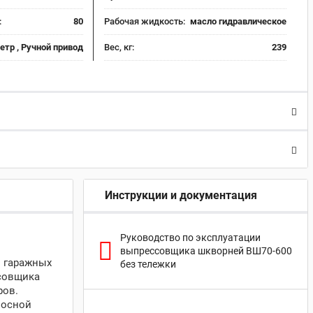
:
80
Рабочая жидкость:
масло гидравлическое
тр , Ручной привод
Вес, кг:
239
Инструкции и документация
Руководство по эксплуатации
выпрессовщика шкворней ВШ70-600
и гаражных
без тележки
ссовщика
ров.
носной