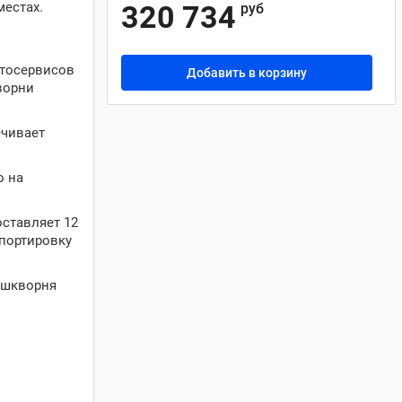
местах.
320 734
руб
втосервисов
Добавить в корзину
ворни
ечивает
о на
оставляет 12
спортировку
 шкворня