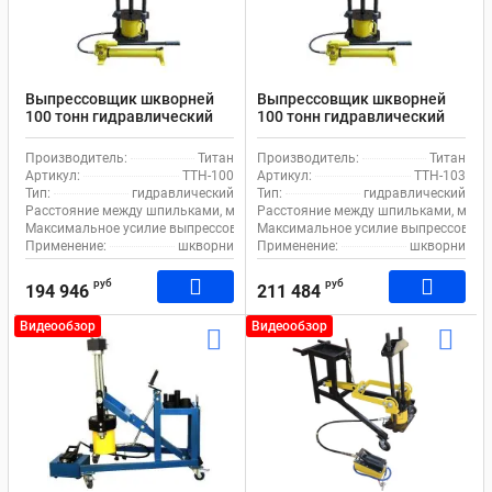
Выпрессовщик шкворней
Выпрессовщик шкворней
100 тонн гидравлический
100 тонн гидравлический
шкворнедав для
шкворнедав для
грузовиков Титан ТТН-100
грузовиков Титан ТТН-103
Производитель:
Титан
Производитель:
Титан
Артикул:
ТТН-100
Артикул:
ТТН-103
Тип:
гидравлический
Тип:
гидравлический
Расстояние между шпильками, мм:
190
Расстояние между шпильками, мм:
Максимальное усилие выпрессовщика, т:
Максимальное усилие выпрессовщика
100
Применение:
шкворни
Применение:
шкворни
руб
руб
194 946
211 484
Видеообзор
Видеообзор