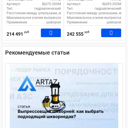
ВШ70-300М с ручным
тележке ВШ95-300М
Артикул:
ВШ70-300М
Артикул:
ВШ95-300М
насосом
Тип:
гидравлический
Тип:
гидравлический
Расстояние между шпильками, мм:
300
Расстояние между шпильками, мм:
Максимальное усилие выпрессовщика, т:
Максимальное усилие выпрессовщика
77
Применение:
шкворни
Применение:
шкворни
руб
руб
214 491
242 555
Рекомендуемые статьи