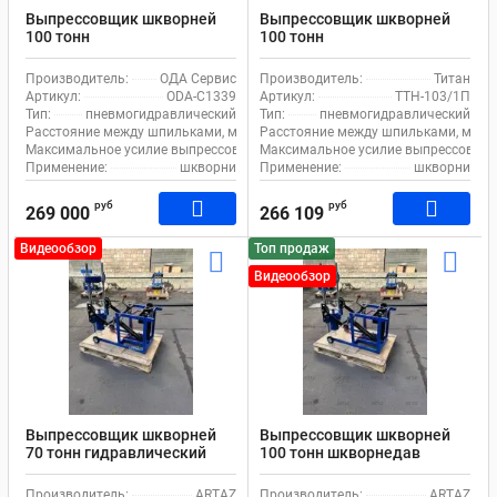
Выпрессовщик шкворней
Выпрессовщик шкворней
100 тонн
100 тонн
пневмогидравлический
пневмогидравлический
шкворнедав для
шкворнедав для
Производитель:
ОДА Сервис
Производитель:
Титан
грузовиков на тележке ОДА
грузовиков на тележке
Артикул:
ODA-C1339
Артикул:
ТТН-103/1П
Сервис ODA-C1339, с
Титан ТТН-103/1 П, с
Тип:
пневмогидравлический
Тип:
пневмогидравлический
педалью
педалью
Расстояние между шпильками, мм:
260
Расстояние между шпильками, мм:
Максимальное усилие выпрессовщика, т:
Максимальное усилие выпрессовщика
100
Применение:
шкворни
Применение:
шкворни
руб
руб
269 000
266 109
Видеообзор
Топ продаж
Видеообзор
Выпрессовщик шкворней
Выпрессовщик шкворней
70 тонн гидравлический
100 тонн шкворнедав
шкворнедав для
гидравлический с ручным
грузовиков на тележке
насосом для грузовиков на
Производитель:
ARTAZ
Производитель:
ARTAZ