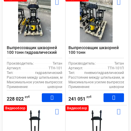
Выпрессовщик шкворней
Выпрессовщик шкворней
100 тонн гидравлический
100 тонн
шкворнедав для
пневмогидравлический
грузовиков на тележке
шкворнедав для
Производитель:
Титан
Производитель:
Титан
Титан ТТН-101
грузовиков на тележке
Артикул:
ТТН-101
Артикул:
ТТН-101П
Титан ТТН-101П
Тип:
гидравлический
Тип:
пневмогидравлический
Расстояние между шпильками, мм:
190
Расстояние между шпильками, мм:
Максимальное усилие выпрессовщика, т:
Максимальное усилие выпрессовщика
100
Применение:
шкворни
Применение:
шкворни
руб
руб
228 022
241 051
Видеообзор
Видеообзор