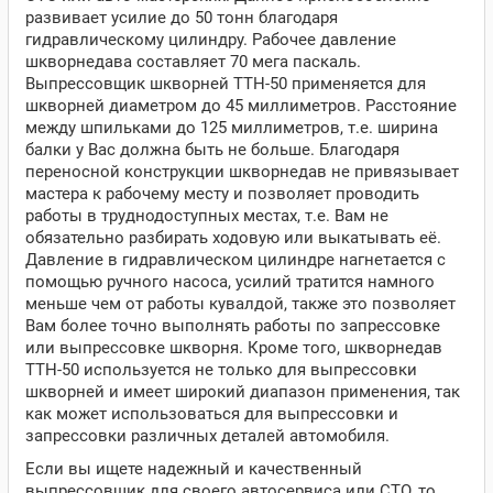
развивает усилие до 50 тонн благодаря
гидравлическому цилиндру. Рабочее давление
шкворнедава составляет 70 мега паскаль.
Выпрессовщик шкворней ТТН-50 применяется для
шкворней диаметром до 45 миллиметров. Расстояние
между шпильками до 125 миллиметров, т.е. ширина
балки у Вас должна быть не больше. Благодаря
переносной конструкции шкворнедав не привязывает
мастера к рабочему месту и позволяет проводить
работы в труднодоступных местах, т.е. Вам не
обязательно разбирать ходовую или выкатывать её.
Давление в гидравлическом цилиндре нагнетается с
помощью ручного насоса, усилий тратится намного
меньше чем от работы кувалдой, также это позволяет
Вам более точно выполнять работы по запрессовке
или выпрессовке шкворня. Кроме того, шкворнедав
ТТН-50 используется не только для выпрессовки
шкворней и имеет широкий диапазон применения, так
как может использоваться для выпрессовки и
запрессовки различных деталей автомобиля.
Если вы ищете надежный и качественный
выпрессовщик для своего автосервиса или СТО, то