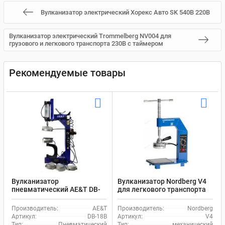
Вулканизатор электрический Хорекс Авто SK 540B 220В
Вулканизатор электрический Trommelberg NV004 для
грузового и легкового транспорта 230В с таймером
Рекомендуемые товары
Вулканизатор
Вулканизатор Nordberg V4
пневматический AE&T DB-
для легкового транспорта
18B 220В
220В
Производитель:
AE&T
Производитель:
Nordberg
Артикул:
DB-18B
Артикул:
V4
Тип:
Пневматический
Тип:
механический