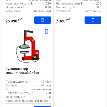
Напряжение сети, В:
220
Напряжение сети, В:
220
Мощность, кВт:
0.80
Мощность, кВт:
0.5
Установка:
настольный
Установка:
настольный
руб
руб
26 990
7 380
Вулканизатор
механический Сибек
Малыш для грузового и
легкового транспорта 220В
Производитель:
Сибек
Артикул:
Малыш
Тип:
механический
Напряжение сети, В:
220
Мощность, кВт:
0.6
Установка:
настольный, настенный