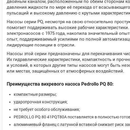
двойным каналом, расположенным по обеим сторонам кол
давления жидкости по мере её перехода от всасывающего 
пульсаций и высокому давлению с крутыми характеристик
Насосы серии PQ, несмотря на свою относительно простую
помогает поддерживать высокие рабочие характеристики.
электронасосов с 1975 года, накопила значительный опыт
опыт, поддерживаемый усилиями по полной автоматизац
лидирующие позиции в отрасли.
Насосы этой серии предназначены для перекачивания чис
Их гидравлические характеристики, компактность и про
и условий, в которых другие типы насосов могут быть н
или местах, защищённых от атмосферных воздействий.
Преимущества вихревого насоса Pedrollo PQ 80:
компактные размеры;
ударопрочная конструкция;
не требует особого обслуживания;
PEDROLLO PQ 80 41PQT80A поставляется в полностью готов
алюминиевый фланец с латунной вставкой снижает риск за