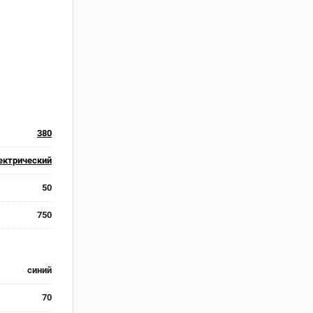
380
ектрический
50
750
синий
70