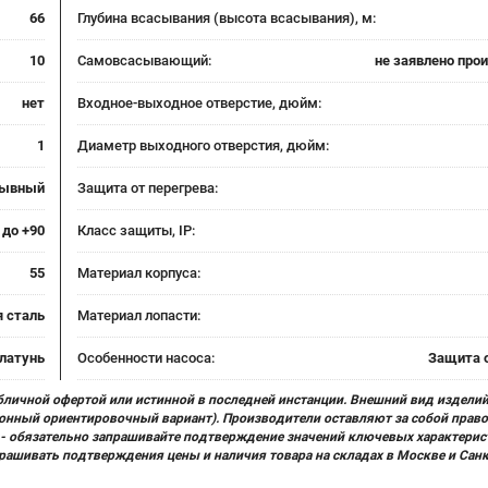
66
Глубина всасывания (высота всасывания), м:
10
Самовсасывающий:
не заявлено про
нет
Входное-выходное отверстие, дюйм:
1
Диаметр выходного отверстия, дюйм:
рывный
Защита от перегрева:
 до +90
Класс защиты, IP:
55
Материал корпуса:
 сталь
Материал лопасти:
латунь
Особенности насоса:
Защита о
бличной офертой или истинной в последней инстанции. Внешний вид изделий
ционный ориентировочный вариант). Производители оставляют за собой прав
х) - обязательно запрашивайте подтверждение значений ключевых характерис
прашивать подтверждения цены и наличия товара на складах в Москве и Сан