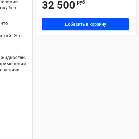
личение
32 500
руб
оку без
 что
Добавить в корзину
огий. Этот
 жидкостей.
 применений
мещениях