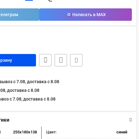
телеграм
Написать в MAX
орзину
ывоз с 7.08, доставка c 8.08
08, доставка c 8.08
оз с 7.08, доставка c 8.08
тики
i
255х180х138
Цвет:
синий