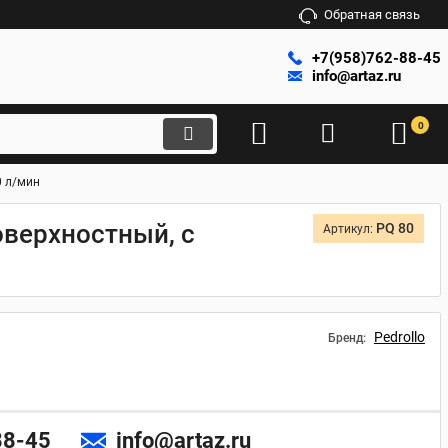
Обратная связь
+7(958)762-88-45
info@artaz.ru
0
0 л/мин
поверхностный, с
PQ 80
Артикул:
Pedrollo
Бренд:
88-45
info@artaz.ru