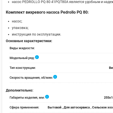
насос PEDROLLO PQ 80 41PQT80A является удобным и наде
Комплект вихревого насоса Pedrollo PQ 80:
насос;
упаковка;
инструкция по эксплуатации.
Основные характеристики:
Виды жидкости:
i
Модельный ряд:
Тип конструкции:
Ви
i
Скорость вращения, об/мин:
Дополнительно:
i
Габариты изделия, мм:
255х1
Сфера применения:
Бытовой , Для автосервиса , Сельское хо