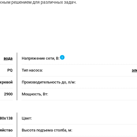
жным решением для различных задач.
i
вода
Напряжение сети, В:
PQ
Тип насоса:
эл
хревой
Производительность до, л/м:
2900
Мощность, Вт:
80х138
Цвет:
зяйство
Высота подъема столба, м: