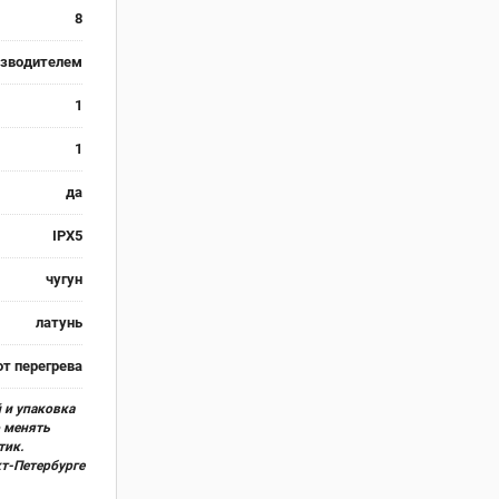
8
изводителем
1
1
да
IPX5
чугун
латунь
т перегрева
 и упаковка
о менять
тик.
кт-Петербурге