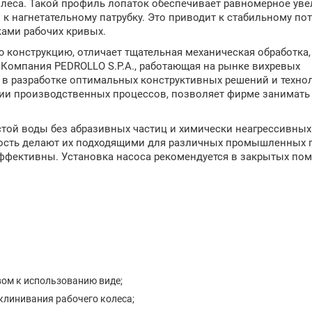
еса. Такой профиль лопаток обеспечивает равномерное уве
к нагнетательному патрубку. Это приводит к стабильному пот
ами рабочих кривых.
 конструкцию, отличает тщательная механическая обработка,
 Компания PEDROLLO S.P.A., работающая на рынке вихревых
 в разработке оптимальных конструктивных решений и технол
ии производственных процессов, позволяет фирме занимать
той воды без абразивных частиц и химически неагрессивных
чность делают их подходящими для различных промышленных
еэффективны. Установка насоса рекомендуется в закрытых по
ом к использованию виде;
клинивания рабочего колеса;