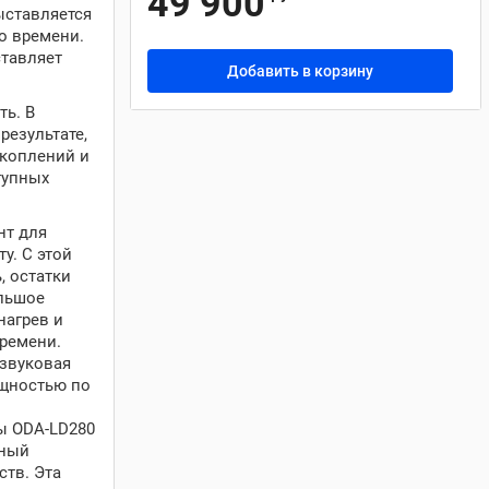
49 900
ыставляется
о времени.
ставляет
Добавить в корзину
ь. В
результате,
акоплений и
тупных
нт для
у. С этой
, остатки
ольшое
нагрев и
времени.
азвуковая
ощностью по
ы ODA-LD280
нный
ств. Эта