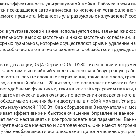
ижать эффективность ультразвуковой мойки. Рабочее время в
тки прекращается автоматически по истечении установленног
аемого предмета. Мощность ультразвуковых излучаетелей со
 в ультразвуковой ванне используется специальная жидкост
тельности высокочастотных и низкочастотных колебаний. В 
юрных пузырьков, которые осуществляют срыв и удаление н
 способ очистки отлично справляется с обработкой труднодос
ва и дегазации, ОДА Сервис ODA-LD280 - идеальный инструме
 клиентам высочайший уровень качества и безупречную работ
чистить самые сложные загрязнения, такие как масло, грязь
тра, а полный объем – 28 литров, что позволяет поместить б
ает удобными функциями, такими как таймер, режим памяти, 
на автоматически выключалась по истечении определенного 
еобходимые значения были доступны в любой момент. Ультр
сть излучателей 1100 Вт. Она оборудована 8 излучателями м
ечивает эффективное и быстрое очищение. Управление ванной
т легко настраивать и контролировать все параметры. Ванн
тирует высокое качество и долговечность. Они имеют встрое
оту без необходимости использования дополнительных устрой