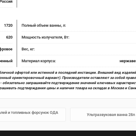
Россия
1720
Полный объем ванны, л:
620
Мощность излучателя, Вт:
фровое
Вес, кг:
оенный
Материал корпуса:
нержаве
бличной офертой или истинной в последней инстанции. Внешний вид изделий
ционный ориентировочный вариант). Производители оставляют за собой прав
х) - обязательно запрашивайте подтверждение значений ключевых характерис
прашивать подтверждения цены и наличия товара на складах в Москве и Сан
талей и топливных форсунок ОДА
Ультразвуковая ванна 28л