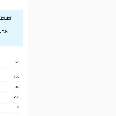
ДхШхГ,
 т.к.
23
1100
40
298
8