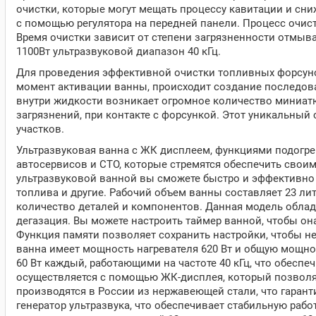
очистки, которые могут мещать процессу кавитации и сн
с помощью регулятора на передней панели. Процесс очис
Время очистки зависит от степени загрязненности отмыв
1100Вт ультразвуковой диапазон 40 кГц.
Для проведения эффективной очистки топливных форсунок
момент активации ванны, происходит создание последова
внутри жидкости возникает огромное количество миниат
загрязнений, при контакте с форсункой. Этот уникальный
участков.
Ультразвуковая ванна с ЖК дисплеем, функциями подогре
автосервисов и СТО, которые стремятся обеспечить своим
ультразвуковой ванной вы сможете быстро и эффективно о
топлива и другие. Рабочий объем ванны составляет 23 ли
количество деталей и компонентов. Данная модель облад
дегазация. Вы можете настроить таймер ванной, чтобы о
Функция памяти позволяет сохранить настройки, чтобы н
ванна имеет мощность нагревателя 620 Вт и общую мощно
60 Вт каждый, работающими на частоте 40 кГц, что обесп
осуществляется с помощью ЖК-дисплея, который позволяе
производятся в России из нержавеющей стали, что гаран
генератор ультразвука, что обеспечивает стабильную раб