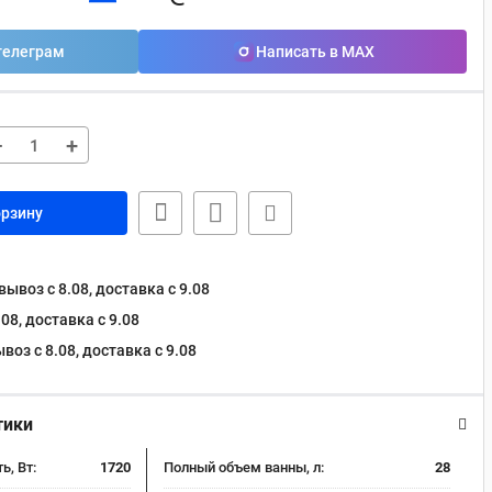
телеграм
Написать в MAX
−
+
орзину
ывоз с 8.08, доставка c 9.08
08, доставка c 9.08
оз с 8.08, доставка c 9.08
тики
, Вт:
1720
Полный объем ванны, л:
28