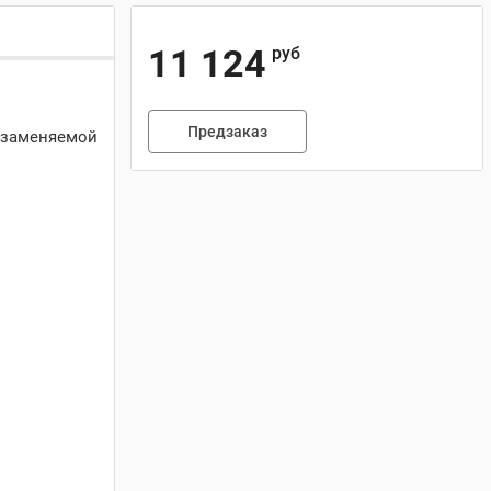
11 124
руб
Предзаказ
я заменяемой