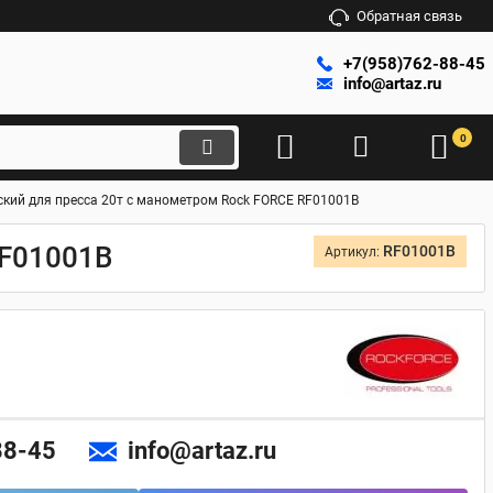
Обратная связь
+7(958)762-88-45
info@artaz.ru
0
кий для пресса 20т с манометром Rock FORCE RF01001B
RF01001B
RF01001B
Артикул:
88-45
info@artaz.ru