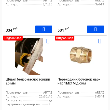
Производитель:
ARTAZ
Производитель:
ARTAZ
Артикул:
3/4х25
Артикул:
3/4-19
руб
руб
334
501
Видеообзор
Видеообзор
Шланг бензомаслостойкий
Переходник бочонок нар-
25 мм
нар 1Mx1M дюйм
Производитель:
ARTAZ
Производитель:
ARTAZ
Артикул:
25х35х16
Артикул:
SM044
Антистатик:
да
Внутренний диаметр, мм:
25