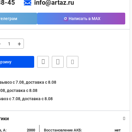
88-45
info@artaz.ru
телеграм
Написать в MAX
−
+
орзину
ывоз с 7.08, доставка c 8.08
08, доставка c 8.08
оз с 7.08, доставка c 8.08
тики
, А:
2000
Восстановление АКБ:
нет