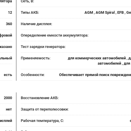
лятора
Сеть, В:
12
Типы АКБ:
AGM , AGM Spiral , EFB , G
360
Наличие дисплея:
фровой
Опеределение емкости аккумулятора:
указано
Тест зарядки генератора:
альный
Применяемость:
для коммерческих автомобилей , д
автомобилей , дл
есть
Особенности:
Обеспечивает прямой поиск поврежден
2000
Восстановление АКБ:
нет
Защита от переполюсовки:
исплей
Рабочая температура, С: