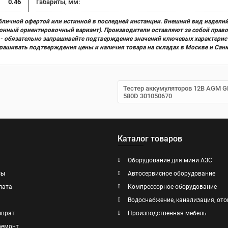
0.46
Габариты, мм:
бличной офертой или истинной в последней инстанции. Внешний вид изделий
ционный ориентировочный вариант). Производители оставляют за собой прав
х) - обязательно запрашивайте подтверждение значений ключевых характерис
прашивать подтверждения цены и наличия товара на складах в Москве и Сан
Тестер аккумуляторов 12В AGM GE
580D 301050670
Каталог товаров
Оборудование для мини АЗС
сы
Автосервисное оборудование
лата
Компрессорное оборудование
Водоснабжение, канализация, ото
зврат
Производственная мебель
ремонт