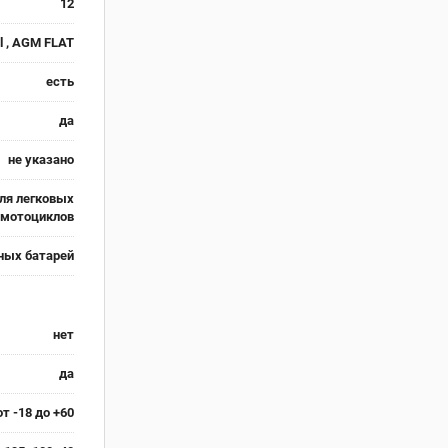
12
el , AGM FLAT
есть
да
не указано
ля легковых
я мотоциклов
ных батарей
нет
да
от -18 до +60