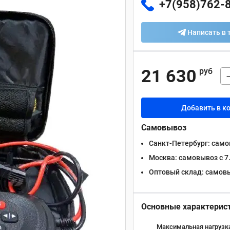
+7(958)762-
Написать в 
21 630
руб
Добавить в к
Самовывоз
Санкт-Петербург:
самов
Москва:
самовывоз с 7.
Оптовый склад:
самовыв
Основные характерис
Максимальная нагрузка