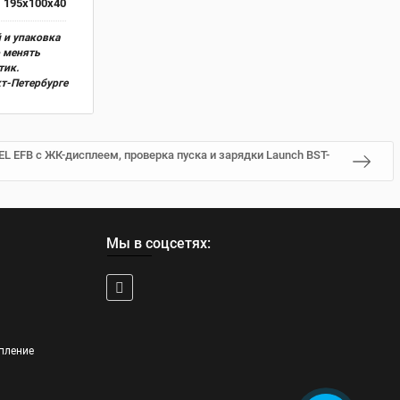
195х100х40
 и упаковка
о менять
тик.
кт-Петербурге
L EFB с ЖК-дисплеем, проверка пуска и зарядки Launch BST-
Мы в соцсетях:
пление