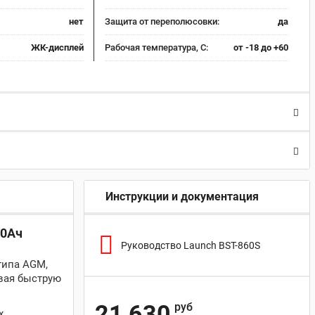
нет
Защита от переполюсовки:
да
ЖК-дисплей
Рабочая температура, С:
от -18 до +60
Инструкции и документация
60Ач
Руководство Launch BST-860S
типа AGM,
ивая быструю
21 630
руб
х