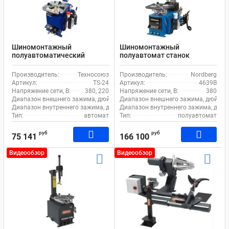
Шиномонтажный
Шиномонтажный
полуавтоматический
полуавтомат станок
станок EQFS TS-24 для
Nordberg 4639B для
легкового транспорта
легкового и коммерческого
Производитель:
Техносоюз
Производитель:
Nordberg
транспорта
Артикул:
TS-24
Артикул:
4639B
Напряжение сети, В:
380, 220
Напряжение сети, В:
380
Диапазон внешнего зажима, дюйм:
11-21
Диапазон внешнего зажима, дюйм:
Диапазон внутреннего зажима, дюйм:
Диапазон внутреннего зажима, дюйм
12-24
Тип:
автомат
Тип:
полуавтомат
руб
руб
75 141
166 100
Видеообзор
Видеообзор