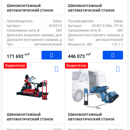
Шиномонтажный
Шиномонтажный
автоматический станок
автоматический станок
Dekar HC8510 для легкового
Dekar HC8910 для грузового
и коммерческого
транспорта
Производитель:
Dekar
Производитель:
Dekar
транспорта
Артикул:
HC8510
Артикул:
HC8910 (RAL 7016)
Напряжение сети, В:
380
Напряжение сети, В:
380
Диапазон внешнего зажима, дюйм:
10-22
Диапазон внутреннего зажима, дюйм
Диапазон внутреннего зажима, дюйм:
Тип:
12-24
автоматический
Тип:
автоматический
Мощность, кВт:
1.8, 1.1
руб
руб
171 692
446 073
Видеообзор
Видеообзор
Шиномонтажный
Шиномонтажный
автоматический станок
автоматический станок
EQFS ES-26 для грузового
Nordberg 46TRKM для
транспорта
грузового транспорта
Производитель:
EQFS
Производитель:
Nordberg