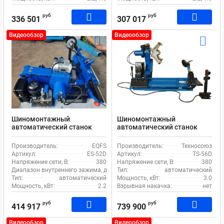
руб
руб
336 501
307 017
Видеообзор
Видеообзор
Шиномонтажный
Шиномонтажный
автоматический станок
автоматический станок
EQFS ES-52D для грузового
EQFS TS-56D для грузового
транспорта
транспорта
Производитель:
EQFS
Производитель:
Техносоюз
Артикул:
ES-52D
Артикул:
TS-56D
Напряжение сети, В:
380
Напряжение сети, В:
380
Диапазон внутреннего зажима, дюйм:
Тип:
14-42
автоматический
Тип:
автоматический
Мощность, кВт:
3.0
Мощность, кВт:
2.2
Взрывная накачка:
нет
руб
руб
414 917
739 900
Видеообзор
Видеообзор