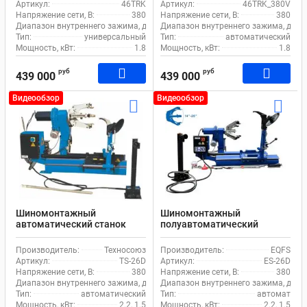
Артикул:
46TRK
Артикул:
46TRK_380V
Напряжение сети, В:
380
Напряжение сети, В:
380
Диапазон внутреннего зажима, дюйм:
Диапазон внутреннего зажима, дюйм
14-26
Тип:
универсальный
Тип:
автоматический
Мощность, кВт:
1.8
Мощность, кВт:
1.8
руб
руб
439 000
439 000
Видеообзор
Видеообзор
Шиномонтажный
Шиномонтажный
автоматический станок
полуавтоматический
EQFS TS-26D для грузового
станок EQFS ES-26D для
транспорта
грузового транспорта
Производитель:
Техносоюз
Производитель:
EQFS
Артикул:
TS-26D
Артикул:
ES-26D
Напряжение сети, В:
380
Напряжение сети, В:
380
Диапазон внутреннего зажима, дюйм:
Диапазон внутреннего зажима, дюйм
14-26
Тип:
автоматический
Тип:
автомат
Мощность, кВт:
2.2, 1.5
Мощность, кВт:
2.2, 1.5