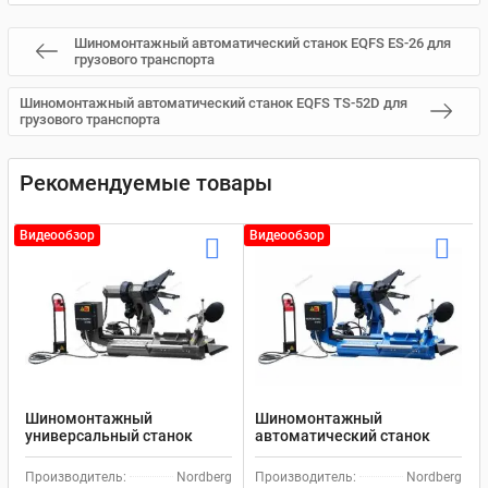
Шиномонтажный автоматический станок EQFS ES-26 для
грузового транспорта
Шиномонтажный автоматический станок EQFS TS-52D для
грузового транспорта
Рекомендуемые товары
Видеообзор
Видеообзор
Шиномонтажный
Шиномонтажный
универсальный станок
автоматический станок
Nordberg 46TRK для
Nordberg 46TRK_380V для
грузового транспорта
грузового транспорта
Производитель:
Nordberg
Производитель:
Nordberg