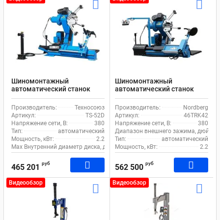
Шиномонтажный
Шиномонтажный
автоматический станок
автоматический станок
EQFS TS-52D для грузового
Nordberg 46TRK42 для
транспорта
грузового транспорта
Производитель:
Техносоюз
Производитель:
Nordberg
Артикул:
TS-52D
Артикул:
46TRK42
Напряжение сети, В:
380
Напряжение сети, В:
380
Тип:
автоматический
Диапазон внешнего зажима, дюйм:
Мощность, кВт:
2.2
Тип:
автоматический
Max Внутренний диаметр диска, дюйм:
Мощность, кВт:
42
2.2
руб
руб
465 201
562 500
Видеообзор
Видеообзор