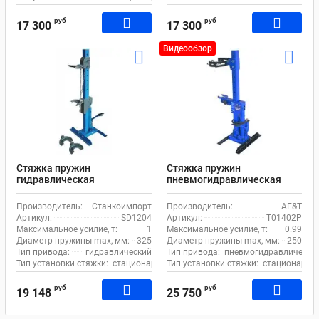
руб
руб
17 300
17 300
Видеообзор
Стяжка пружин
Стяжка пружин
гидравлическая
пневмогидравлическая
стационарная 1 т.
стационарная 990 кг AE&T
Станкоимпорт SD1204
T01402P
Производитель:
Станкоимпорт
Производитель:
AE&T
Артикул:
SD1204
Артикул:
T01402P
Максимальное усилие, т:
1
Максимальное усилие, т:
0.99
Диаметр пружины max, мм:
325
Диаметр пружины max, мм:
250
Тип привода:
гидравлический
Тип привода:
пневмогидравлически
Тип установки стяжки:
стационарный
Тип установки стяжки:
стационарны
руб
руб
19 148
25 750