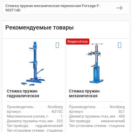
Стяжка пружин механическая переносная Forsage F-
905T14D
Рекомендуемые товары
Видеообзор
Стяжка пружин
Стяжка пружин
гидравлическая
механическая
стационарная 1 т Nordberg
стационарная Nordberg SC1
N31SC
Производитель:
Nordberg
Производитель:
Nordberg
Артикул:
N31SC
Артикул:
SC1
Максимальное усилие, т:
1
Диаметр пружины max, мм:
400
Диаметр пружины max, мм:
325
Тип привода:
механический
Тип привода:
гидравлический
Тип установки стяжки:
стационарны
Тип установки стяжки:
стационарный