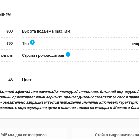
ните!
800
Высота подъема max, мм:
i
890
Тип:
гид
i
педаль
Страна производитель:
46
Цвет:
бличной офертой или истинной в последней инстанции. Внешний вид изделий
ционный ориентировочный вариант). Производители оставляют за собой прав
х) - обязательно запрашивайте подтверждение значений ключевых характерис
прашивать подтверждения цены и наличия товара на складах в Москве и Сан
-1945 мм для автосервиса
Стойка гидравлическая 