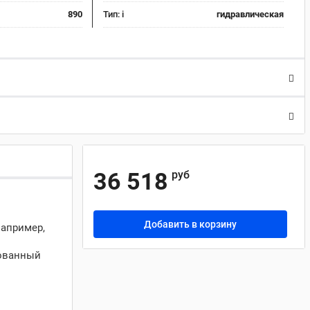
890
Тип:
i
гидравлическая
36 518
руб
Добавить в корзину
например,
рованный