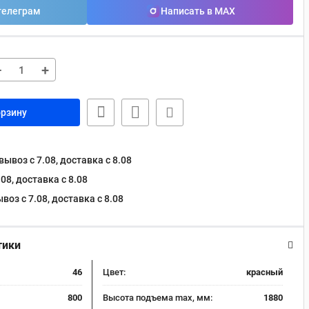
телеграм
Написать в MAX
−
+
орзину
ывоз с 7.08, доставка c 8.08
08, доставка c 8.08
оз с 7.08, доставка c 8.08
тики
46
Цвет:
красный
800
Высота подъема max, мм:
1880