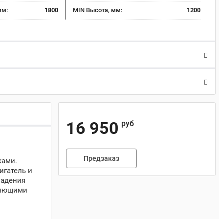
мм:
1800
MIN Высота, мм:
1200
16 950
руб
Предзаказ
ками.
игатель и
падения
ляющими