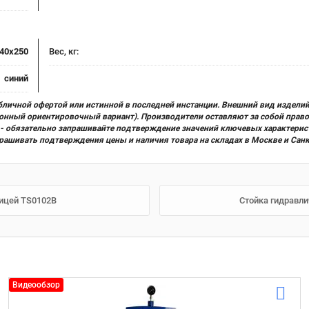
40x250
Вес, кг:
синий
бличной офертой или истинной в последней инстанции. Внешний вид изделий
ционный ориентировочный вариант). Производители оставляют за собой прав
х) - обязательно запрашивайте подтверждение значений ключевых характерис
прашивать подтверждения цены и наличия товара на складах в Москве и Сан
ницей TS0102B
Стойка гидравли
Видеообзор