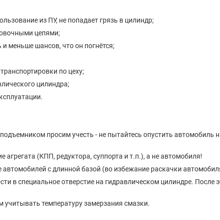
ользование из ПУ, не попадает грязь в цилиндр;
ховочными цепями;
и меньше шансов, что он погнётся;
транспортировки по цеху;
влического цилиндра;
эксплуатации.
 подъемником просим учесть - не пытайтесь опустить автомобиль н
агрегата (КПП, редуктора, суппорта и т.п.), а не автомобиля!
е автомобилей с длинной базой (во избежание раскачки автомобиля 
ости в специальное отверстие на гидравлическом цилиндре. После э
им учитывать температуру замерзания смазки.