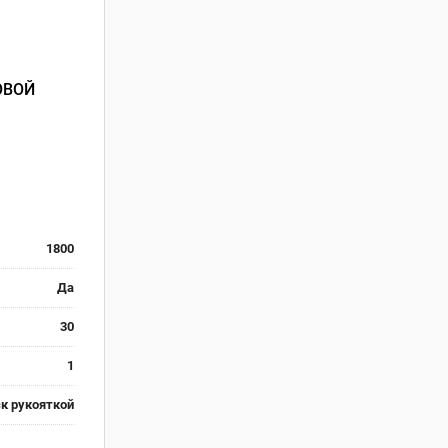
ОВОЙ
1800
Да
30
1
ск рукояткой