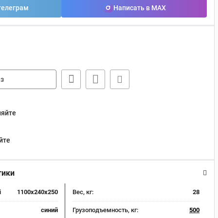
телеграм
Написать в MAX
з
няйте
йте
тики
i
1100x240x250
Вес, кг:
28
синий
Грузоподъемность, кг:
500