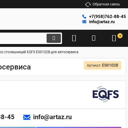
Обратная связь
+7(958)762-88-45
info@artaz.ru
0
 со столешницей EQFS ES0102B для автосервиса
осервиса
ES0102B
Артикул:
88-45
info@artaz.ru