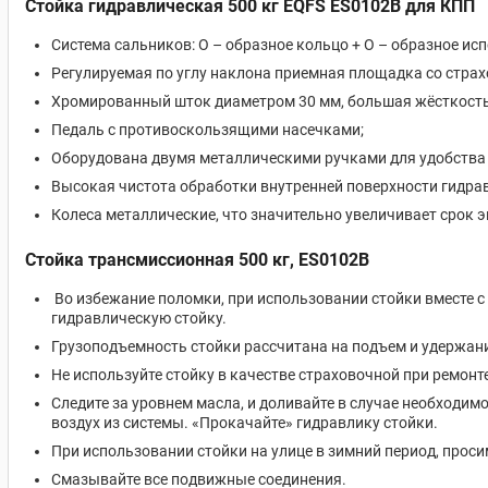
Стойка гидравлическая 500 кг EQFS ES0102B для КПП
Система сальников: О – образное кольцо + О – образное исп
Регулируемая по углу наклона приемная площадка со стра
Хромированный шток
диаметром 30 мм, большая жёсткость 
Педаль с противоскользящими насечками;
Оборудована двумя металлическими ручками для удобства 
Высокая чистота обработки внутренней поверхности гидра
Колеса металлические, что значительно увеличивает срок 
Стойка трансмиссионная 500 кг, ES0102B
Во избежание поломки, при использовании стойки вместе с
гидравлическую стойку.
Грузоподъемность стойки рассчитана на подъем и удержание 
Не используйте стойку в качестве страховочной при ремонт
Следите за уровнем масла, и доливайте в случае необходим
воздух из системы. «Прокачайте» гидравлику стойки.
При использовании стойки на улице в зимний период, прос
Смазывайте все подвижные соединения.