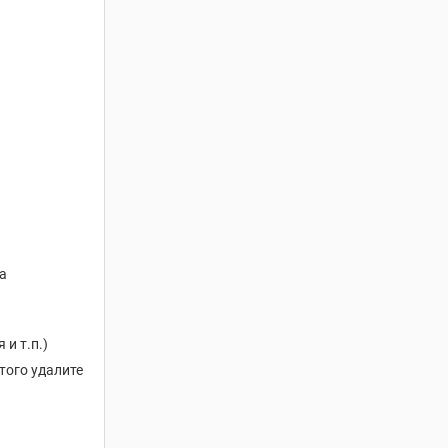
а
и т.п.)
того удалите