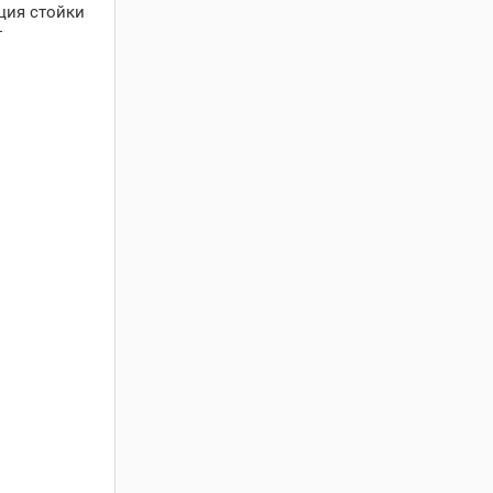
ция стойки
т