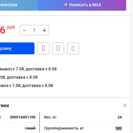
телеграм
Написать в MAX
46
руб
−
+
орзину
ывоз с 7.08, доставка c 8.08
08, доставка c 8.08
оз с 7.08, доставка c 8.08
тики
i
300X160X1100
Вес, кг:
24
синий
Грузоподъемность, кг:
500