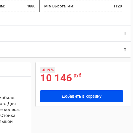
мм:
1880
MIN Высота, мм:
1120
-6.19 %
10 146
руб
Добавить в корзину
мобиля.
ов. Для
е колёса.
 Стойка
ольшой