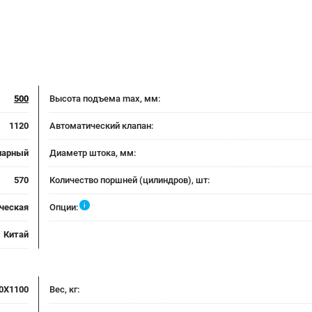
500
Высота подъема max, мм:
1120
Автоматический клапан:
нарный
Диаметр штока, мм:
570
Количество поршней (цилиндров), шт:
i
ческая
Опции:
Китай
0X1100
Вес, кг: