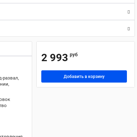
2 993
руб
Добавить в корзину
д-развал,
нии,
ровок
тво
отовления,