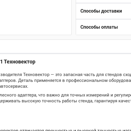
Способы доставки
Способы оплаты
01 Техновектор
зводителя Техновектор — это запасная часть для стендов схо
аптеров. Деталь применяется в профессиональном оборудова
автосервисах.
есного адаптера, что важно для точных измерений и регули
держивать высокую точность работы стенда, гарантируя качес
новектор отличается прочностью и высокой точностью изг