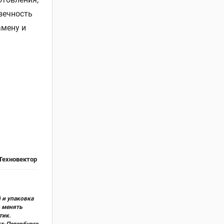
вечность
амену и
Техновектор
 и упаковка
о менять
тик.