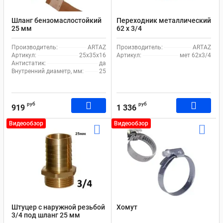
Шланг бензомаслостойкий
Переходник металлический
25 мм
62 х 3/4
Производитель:
ARTAZ
Производитель:
ARTAZ
Артикул:
25х35х16
Артикул:
мет 62х3/4
Антистатик:
да
Внутренний диаметр, мм:
25
руб
руб
919
1 336
Видеообзор
Видеообзор
Штуцер с наружной резьбой
Хомут
3/4 под шланг 25 мм