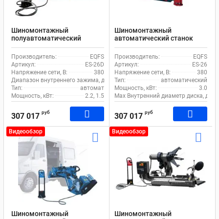
Шиномонтажный
Шиномонтажный
полуавтоматический
автоматический станок
станок EQFS ES-26D для
EQFS ES-26 для грузового
грузового транспорта
транспорта
Производитель:
EQFS
Производитель:
EQFS
Артикул:
ES-26D
Артикул:
ES-26
Напряжение сети, В:
380
Напряжение сети, В:
380
Диапазон внутреннего зажима, дюйм:
Тип:
14-26
автоматический
Тип:
автомат
Мощность, кВт:
3.0
Мощность, кВт:
2.2, 1.5
Max Внутренний диаметр диска, дюй
руб
руб
307 017
307 017
Видеообзор
Видеообзор
Шиномонтажный
Шиномонтажный