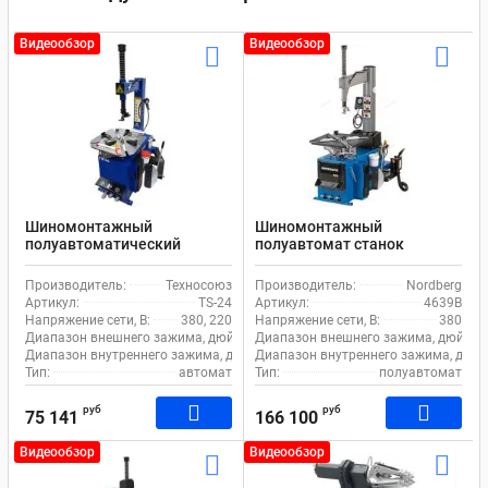
Видеообзор
Видеообзор
Шиномонтажный
Шиномонтажный
полуавтоматический
полуавтомат станок
станок EQFS TS-24 для
Nordberg 4639B для
легкового транспорта
легкового и коммерческого
Производитель:
Техносоюз
Производитель:
Nordberg
транспорта
Артикул:
TS-24
Артикул:
4639B
Напряжение сети, В:
380, 220
Напряжение сети, В:
380
Диапазон внешнего зажима, дюйм:
11-21
Диапазон внешнего зажима, дюйм:
Диапазон внутреннего зажима, дюйм:
Диапазон внутреннего зажима, дюйм
12-24
Тип:
автомат
Тип:
полуавтомат
руб
руб
75 141
166 100
Видеообзор
Видеообзор