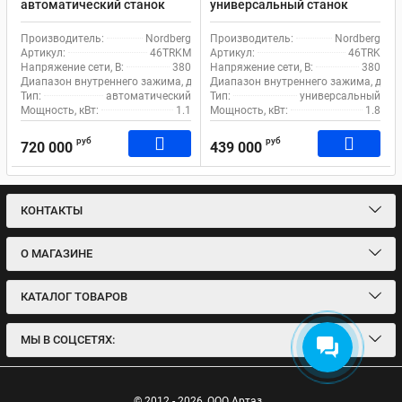
автоматический станок
универсальный станок
Nordberg 46TRKM для
Nordberg 46TRK для
грузового транспорта
грузового транспорта
Производитель:
Nordberg
Производитель:
Nordberg
Артикул:
46TRKM
Артикул:
46TRK
Напряжение сети, В:
380
Напряжение сети, В:
380
Диапазон внутреннего зажима, дюйм:
Диапазон внутреннего зажима, дюйм
13-26
Тип:
автоматический
Тип:
универсальный
Мощность, кВт:
1.1
Мощность, кВт:
1.8
руб
руб
720 000
439 000
КОНТАКТЫ
О МАГАЗИНЕ
КАТАЛОГ ТОВАРОВ
МЫ В СОЦСЕТЯХ:
© 2012 - 2026
ООО Артаз.