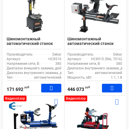
Шиномонтажный
Шиномонтажный
автоматический станок
автоматический станок
Dekar HC8510 для легкового
Dekar HC8910 для грузового
и коммерческого
транспорта
Производитель:
Dekar
Производитель:
Dekar
транспорта
Артикул:
HC8510
Артикул:
HC8910 (RAL 7016)
Напряжение сети, В:
380
Напряжение сети, В:
380
Диапазон внешнего зажима, дюйм:
10-22
Диапазон внутреннего зажима, дюйм
Диапазон внутреннего зажима, дюйм:
Тип:
12-24
автоматический
Тип:
автоматический
Мощность, кВт:
1.1, 1.8
руб
руб
171 692
446 073
Видеообзор
Видеообзор