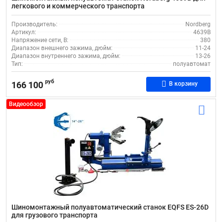
легкового и коммерческого транспорта
Производитель:
Nordberg
Артикул:
4639B
Напряжение сети, В:
380
Диапазон внешнего зажима, дюйм:
11-24
Диапазон внутреннего зажима, дюйм:
13-26
Тип:
полуавтомат
руб
166 100
В корзину
Видеообзор
Шиномонтажный полуавтоматический станок EQFS ES-26D
для грузового транспорта