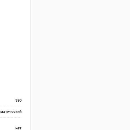
380
оматический
нет