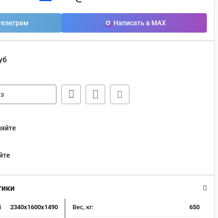
телеграм
Написать в MAX
уб
з
няйте
йте
тики
i
2340x1600x1490
Вес, кг:
650