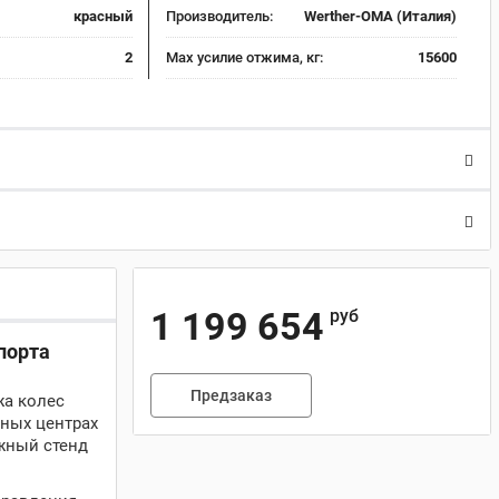
красный
Производитель:
Werther-OMA (Италия)
2
Max усилие отжима, кг:
15600
1 199 654
руб
порта
Предзаказ
жа колес
нных центрах
жный стенд