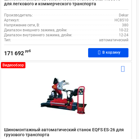
для легкового и коммерческого транспорта
Производитель:
Dekar
Артикул:
HC8510
Напряжение сети, В:
380
Диапазон внешнего зажима, дюйм:
10-22
Диапазон внутреннего зажима, дюйм:
12-24
Тип:
автоматический
руб
171 692
В корзину
Видеообзор
Шиномонтажный автоматический станок EQFS ES-26 для
грузового транспорта