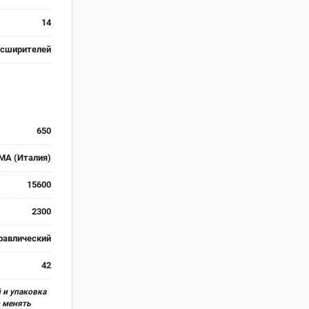
14
асширителей
650
MA (Италия)
15600
2300
равлический
42
 и упаковка
о менять