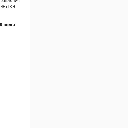
правления
шины он
0 вольт