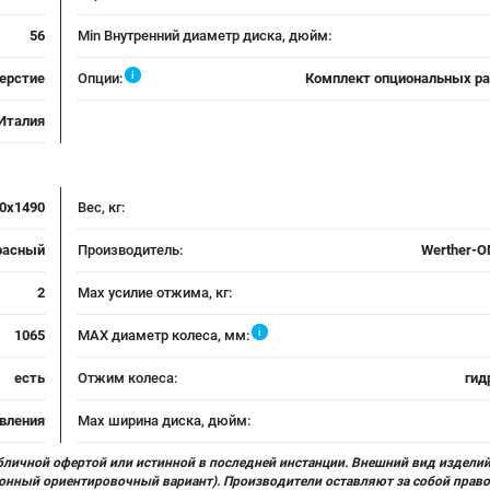
56
Min Внутренний диаметр диска, дюйм:
i
верстие
Опции:
Комплект опциональных р
Италия
0x1490
Вес, кг:
расный
Производитель:
Werther-O
2
Max усилие отжима, кг:
i
1065
MAX диаметр колеса, мм:
есть
Отжим колеса:
гид
авления
Max ширина диска, дюйм:
бличной офертой или истинной в последней инстанции. Внешний вид изделий
ционный ориентировочный вариант). Производители оставляют за собой прав