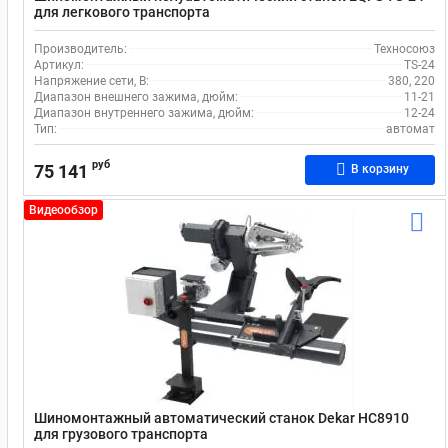
для легкового транспорта
Производитель:
Техносоюз
Артикул:
TS-24
Напряжение сети, В:
380, 220
Диапазон внешнего зажима, дюйм:
11-21
Диапазон внутреннего зажима, дюйм:
12-24
Тип:
автомат
руб
75 141
В корзину
Видеообзор
Шиномонтажный автоматический станок Dekar HC8910
для грузового транспорта