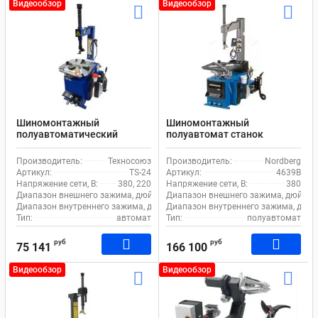
Видеообзор
Видеообзор
Шиномонтажный
Шиномонтажный
полуавтоматический
полуавтомат станок
станок EQFS TS-24 для
Nordberg 4639B для
легкового транспорта
легкового и коммерческого
Производитель:
Техносоюз
Производитель:
Nordberg
транспорта
Артикул:
TS-24
Артикул:
4639B
Напряжение сети, В:
380, 220
Напряжение сети, В:
380
Диапазон внешнего зажима, дюйм:
11-21
Диапазон внешнего зажима, дюйм:
Диапазон внутреннего зажима, дюйм:
Диапазон внутреннего зажима, дюйм
12-24
Тип:
автомат
Тип:
полуавтомат
руб
руб
75 141
166 100
Видеообзор
Видеообзор