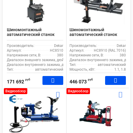
Шиномонтажный
Шиномонтажный
автоматический станок
автоматический станок
Dekar HC8510 для легкового
Dekar HC8910 для грузового
и коммерческого
транспорта
Производитель:
Dekar
Производитель:
Dekar
транспорта
Артикул:
HC8510
Артикул:
HC8910 (RAL 7016)
Напряжение сети, В:
380
Напряжение сети, В:
380
Диапазон внешнего зажима, дюйм:
10-22
Диапазон внутреннего зажима, дюйм
Диапазон внутреннего зажима, дюйм:
Тип:
12-24
автоматический
Тип:
автоматический
Мощность, кВт:
1.1, 1.8
руб
руб
171 692
446 073
Видеообзор
Видеообзор