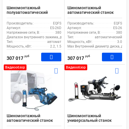
Шиномонтажный
Шиномонтажный
полуавтоматический
автоматический станок
станок EQFS ES-26D для
EQFS ES-26 для грузового
грузового транспорта
транспорта
Производитель:
EQFS
Производитель:
EQFS
Артикул:
ES-26D
Артикул:
ES-26
Напряжение сети, В:
380
Напряжение сети, В:
380
Диапазон внутреннего зажима, дюйм:
Тип:
14-26
автоматический
Тип:
автомат
Мощность, кВт:
3.0
Мощность, кВт:
2.2, 1.5
Max Внутренний диаметр диска, дюй
руб
руб
307 017
307 017
Видеообзор
Видеообзор
Шиномонтажный
Шиномонтажный
автоматический станок
универсальный станок
Nordberg 46TRKM для
Nordberg 46TRK для