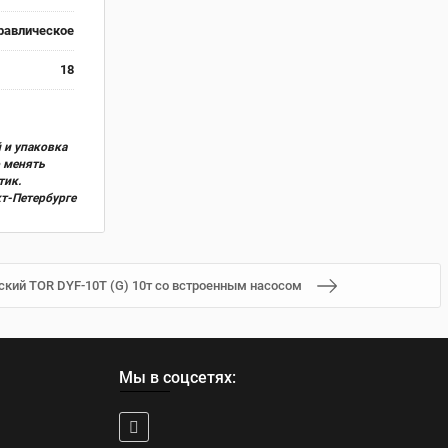
равлическое
18
 и упаковка
о менять
тик.
кт-Петербурге
кий TOR DYF-10T (G) 10т со встроенным насосом
Мы в соцсетях: