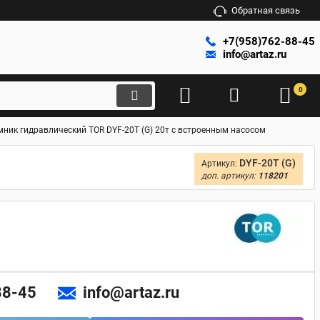
Обратная связь
+7(958)762-88-45
info@artaz.ru
0
мник гидравлический TOR DYF-20T (G) 20т с встроенным насосом
DYF-20T (G)
Артикул:
доп. артикул:
118201
88-45
info@artaz.ru