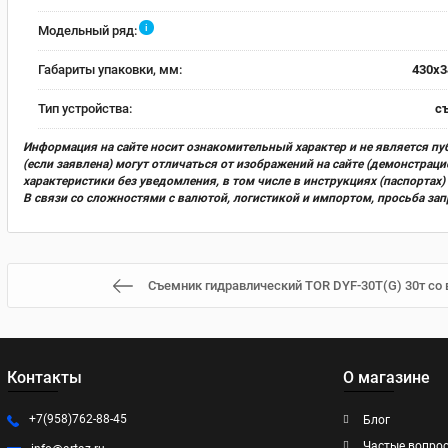
i
Модельный ряд:
Габариты упаковки, мм:
430x3
Тип устройства:
с
Информация на сайте носит ознакомительный характер и не является пу
(если заявлена) могут отличаться от изображений на сайте (демонстра
характеристики без уведомления, в том числе в инструкциях (паспорта
В связи со сложностями с валютой, логистикой и импортом, просьба за
Съемник гидравлический TOR DYF-30T(G) 30т со
Контакты
О магазине
+7(958)762-88-45
Блог
Частые вопро