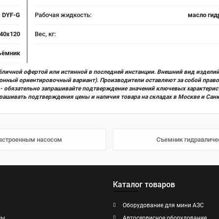
DYF-G
Рабочая жидкость:
масло гид
40x120
Вес, кг:
ъёмник
бличной офертой или истинной в последней инстанции. Внешний вид изделий
ционный ориентировочный вариант). Производители оставляют за собой прав
х) - обязательно запрашивайте подтверждение значений ключевых характерис
прашивать подтверждения цены и наличия товара на складах в Москве и Сан
 встроенным насосом
Съемник гидравличес
Каталог товаров
Оборудование для мини АЗС
сы
Автосервисное оборудование