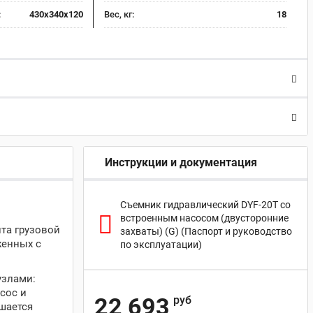
:
430x340x120
Вес, кг:
18
Инструкции и документация
Съемник гидравлический DYF-20T со
встроенным насосом (двусторонние
та грузовой
захваты) (G) (Паспорт и руководство
женных с
по эксплуатации)
узлами:
сос и
22 693
руб
шается