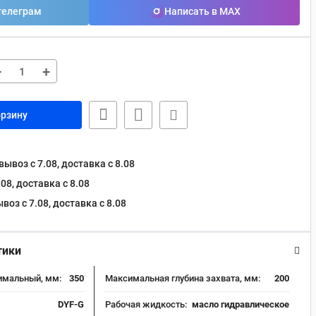
телеграм
Написать в MAX
−
+
орзину
ывоз с 7.08, доставка c 8.08
08, доставка c 8.08
оз с 7.08, доставка c 8.08
тики
имальный, мм:
350
Максимальная глубина захвата, мм:
200
DYF-G
Рабочая жидкость:
масло гидравлическое