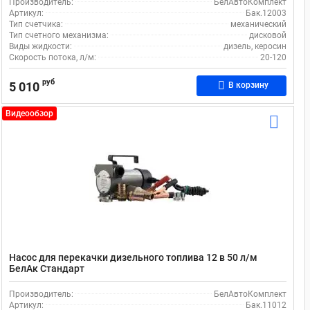
Производитель:
БелАвтоКомплект
Артикул:
Бак.12003
Тип счетчика:
механический
Тип счетного механизма:
дисковой
Виды жидкости:
дизель, керосин
Скорость потока, л/м:
20-120
руб
5 010
В корзину
Видеообзор
Насос для перекачки дизельного топлива 12 в 50 л/м
БелАк Стандарт
Производитель:
БелАвтоКомплект
Артикул:
Бак.11012