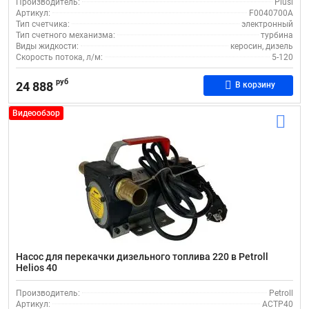
Производитель:
Piusi
Артикул:
F0040700A
Тип счетчика:
электронный
Тип счетного механизма:
турбина
Виды жидкости:
керосин, дизель
Скорость потока, л/м:
5-120
руб
24 888
В корзину
Видеообзор
Насос для перекачки дизельного топлива 220 в Petroll
Helios 40
Производитель:
Petroll
Артикул:
ACTP40