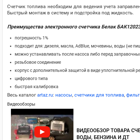
Счетчик топлива необходим для ведения учета заправлен
Быстрый монтаж в систему и подстройка под жидкость.
Преимущества электронного счетчика Белак БАК12023
погрешность 1%
подходит для: дизеля, масла, AdBlue, мочевины, воды (не п
можно устанавливать после насоса либо перед заправочны
резьбовое соединение
корпус с дополнительной защитой в виде уплотнительной ре
цифрового типа
быстрая калибровка
Весь каталог
artaz.ru
:
насосы
,
счетчики для топлива
,
филь
Видеообзоры
ВИДЕООБЗОР ТОВАРА СЧЕ
ВОДЫ, БЕНЗИНА И ДТ