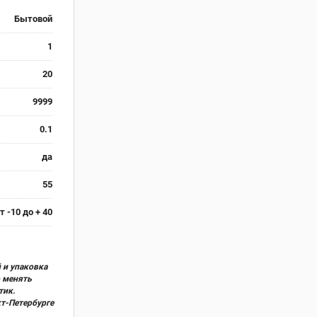
Бытовой
1
20
9999
0.1
да
55
т -10 до + 40
 и упаковка
о менять
тик.
кт-Петербурге