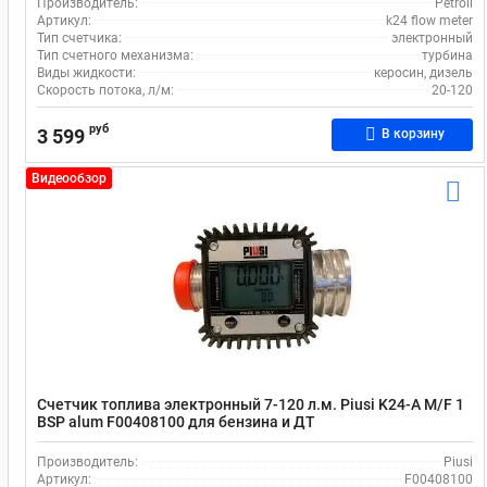
Производитель:
Petroll
Артикул:
k24 flow meter
Тип счетчика:
электронный
Тип счетного механизма:
турбина
Виды жидкости:
керосин, дизель
Скорость потока, л/м:
20-120
руб
3 599
В корзину
Видеообзор
Счетчик топлива электронный 7-120 л.м. Piusi K24-A M/F 1
BSP alum F00408100 для бензина и ДТ
Производитель:
Piusi
Артикул:
F00408100