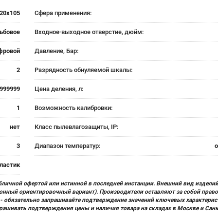
20x105
Сфера применения:
ьбовое
Входное-выходное отверстие, дюйм:
фровой
Давление, Бар:
2
Разрядность обнуляемой шкалы:
999999
Цена деления, л:
1
Возможность калибровки:
нет
Класс пылевлагозащиты, IP:
3
Диапазон температур:
о
ластик
бличной офертой или истинной в последней инстанции. Внешний вид изделий
ционный ориентировочный вариант). Производители оставляют за собой прав
х) - обязательно запрашивайте подтверждение значений ключевых характерис
прашивать подтверждения цены и наличия товара на складах в Москве и Сан