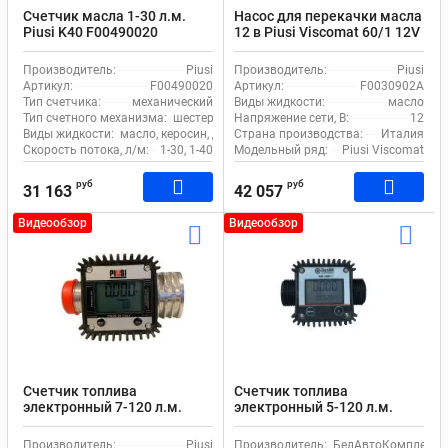
Счетчик масла 1-30 л.м.
Насос для перекачки масла
Piusi K40 F00490020
12 в Piusi Viscomat 60/1 12V
DC F0030902A
Производитель:
Piusi
Производитель:
Piusi
Артикул:
F00490020
Артикул:
F0030902A
Тип счетчика:
механический
Виды жидкости:
масло
Тип счетного механизма:
шестерни
Напряжение сети, В:
12
Виды жидкости:
масло, керосин, дизель
Страна производства:
Италия
Скорость потока, л/м:
1-30, 1-40
Модельный ряд:
Piusi Viscomat
руб
руб
31 163
42 057
Видеообзор
Видеообзор
Счетчик топлива
Счетчик топлива
электронный 7-120 л.м.
электронный 5-120 л.м.
Piusi K24-A M/F 1 BSP alum
Белак бак 12023 для воды,
F00408100 для бензина и
масла и ДТ
Производитель:
Piusi
Производитель:
БелАвтоКомплект