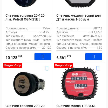
Счетчик топлива 20-120
Счетчик механический для
л.м. Petroll OGM 25Е с
ДТ и масла 1-30 л/м
шестернями
шестеренчатый OGM-15M
СЖ-1,8/70
Производитель:
Petroll
Производитель:
ARTAZ
Артикул:
OGM 25 Е
Артикул:
СЖ 1,8/70
Тип счетчика:
электронный
Тип счетчика:
механический
Тип счетного механизма:
шестерни
Тип счетного механизма:
шестерни
Виды жидкости:
масло, керосин, дизель
Виды жидкости:
дизель, керосин, ма
Скорость потока, л/м:
20-120
Скорость потока, л/м:
1-30
руб
руб
10 128
6 361
Видеообзор
Видеообзор
Счетчик топлива 20-120
Счетчик масла 1-30 л.м.