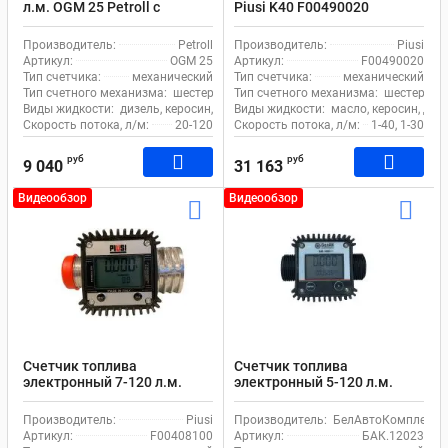
л.м. OGM 25 Petroll с
Piusi K40 F00490020
шестернями для бензина и
масла
Производитель:
Petroll
Производитель:
Piusi
Артикул:
OGM 25
Артикул:
F00490020
Тип счетчика:
механический
Тип счетчика:
механический
Тип счетного механизма:
шестерни
Тип счетного механизма:
шестерни
Виды жидкости:
дизель, керосин, бензин, масло, кислота, химия
Виды жидкости:
масло, керосин, диз
Скорость потока, л/м:
20-120
Скорость потока, л/м:
1-40, 1-30
руб
руб
9 040
31 163
Видеообзор
Видеообзор
Счетчик топлива
Счетчик топлива
электронный 7-120 л.м.
электронный 5-120 л.м.
Piusi K24-A M/F 1 BSP alum
Белак бак 12023 для воды,
F00408100 для бензина и
масла и ДТ
Производитель:
Piusi
Производитель:
БелАвтоКомплект
ДТ
Артикул:
F00408100
Артикул:
БАК.12023