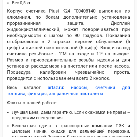
Вес 0,5 кг
Корпус счетчика Piusi K24 F00408140 выполнен из
алюминия, по бокам дополнительно установлена
прорезиненная защита. Дисплей
жидкокристаллический, может поворачиваться при
необходимости с шагом по 90 градусов. Показания
отображаются в 2 строках: верхней обнуляемой (5
цифр) и нижней накопительной (6 цифр). Вход и выход
счетчика резьбовые - 1"M на входе и 1"F на выходе.
Размер и присоединительные резьбы идеальны для
установки расходомера на пистолет или после насоса.
Процедура калибровки чрезвычайно проста,
проводится с использованием всего 2 кнопок.
Весь каталог
artaz.ru
:
насосы
,
счетчики для
топлива
,
фильтры
,
заправочные пистолеты
Факты о нашей работе:
Лучшая цена, даем гарантию. Если окажемся не правы –
предложим спец условия.
Бесплатная сдача в транспортные компании ПЭК и
Деловые Линии, скидки для дальнейшей перевозки,
отгрузки по всей России и Казахстану с предоставлением