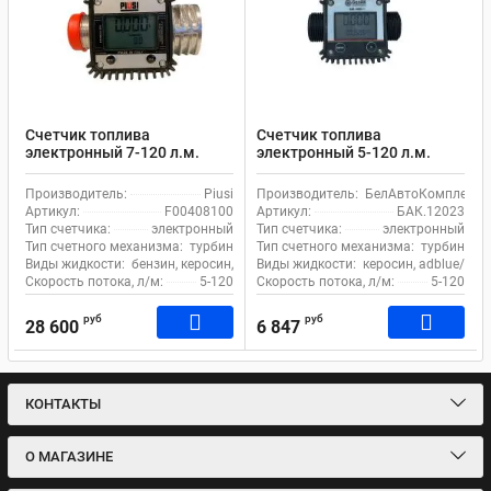
Счетчик топлива
Счетчик топлива
электронный 7-120 л.м.
электронный 5-120 л.м.
Piusi K24-A M/F 1 BSP alum
Белак бак 12023 для воды,
F00408100 для бензина и
масла и ДТ
Производитель:
Piusi
Производитель:
БелАвтоКомплект
ДТ
Артикул:
F00408100
Артикул:
БАК.12023
Тип счетчика:
электронный
Тип счетчика:
электронный
Тип счетного механизма:
турбина
Тип счетного механизма:
турбина
Виды жидкости:
бензин, керосин, дизель
Виды жидкости:
керосин, adblue/моч
Скорость потока, л/м:
5-120
Скорость потока, л/м:
5-120
руб
руб
28 600
6 847
КОНТАКТЫ
О МАГАЗИНЕ