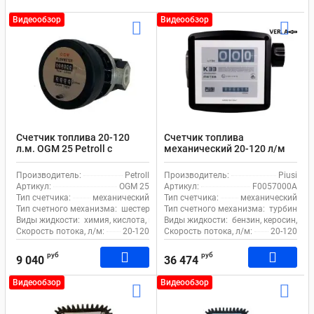
Видеообзор
Видеообзор
Счетчик топлива 20-120
Счетчик топлива
л.м. OGM 25 Petroll с
механический 20-120 л/м
шестернями для бензина и
1% Piusi K33 ATEX
масла
F0057000A
Производитель:
Petroll
Производитель:
Piusi
Артикул:
OGM 25
Артикул:
F0057000A
Тип счетчика:
механический
Тип счетчика:
механический
Тип счетного механизма:
шестерни
Тип счетного механизма:
турбина
Виды жидкости:
химия, кислота, масло, бензин, керосин, дизель
Виды жидкости:
бензин, керосин, ди
Скорость потока, л/м:
20-120
Скорость потока, л/м:
20-120
руб
руб
9 040
36 474
Видеообзор
Видеообзор