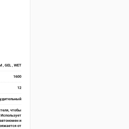
 , GEL , WET
1600
12
нудительный
теля, чтобы
 Использует
автономен и
аряжается от