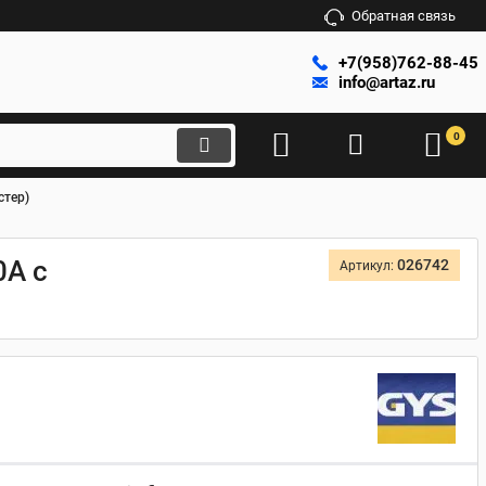
Обратная связь
+7(958)762-88-45
info@artaz.ru
0
стер)
0A с
026742
Артикул: