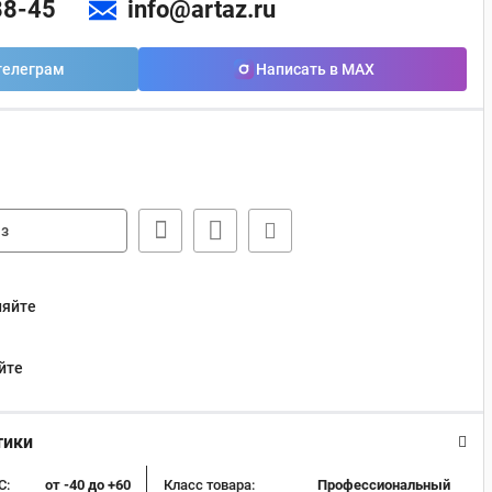
88-45
info@artaz.ru
телеграм
Написать в MAX
з
няйте
йте
тики
C:
от -40 до +60
Класс товара:
Профессиональный