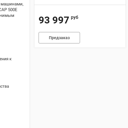
и машинами,
CAP 500E
менимым
93 997
руб
Предзаказ
ения к
йства