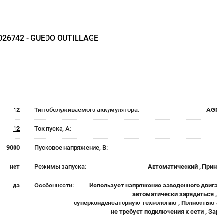
026742 - GUEDO OUTILLAGE
12
Тип обслуживаемого аккумулятора:
AGM
12
Ток пуска, А:
9000
Пусковое напряжение, В:
нет
Режимы запуска:
Автоматический , При
да
Особенности:
Использует напряжение заведенного двига
автоматически зарядиться ,
суперконденсаторную технологию , Полностью 
не требует подключения к сети , З