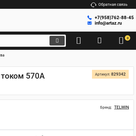
Обратная связь
+7(958)762-88-45
info@artaz.ru
0
тва
 током 570А
829342
Артикул:
TELWIN
Бренд: