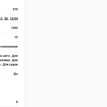
570
12
,
24
,
12/24
1550
10
ссиональное
х авто , Для
ехники , Для
 , Для судов
Да
8