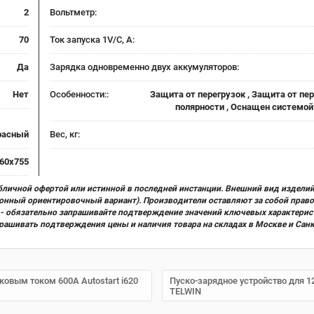
2
Вольтметр:
70
Ток запуска 1V/C, А:
Да
Зарядка одновременно двух аккумуляторов:
Нет
Особенности::
Защита от перегрузок , Защита от п
полярности , Оснащен системой 
расный
Вес, кг:
60х755
бличной офертой или истинной в последней инстанции. Внешний вид изделий
ционный ориентировочный вариант). Производители оставляют за собой прав
х) - обязательно запрашивайте подтверждение значений ключевых характерис
прашивать подтверждения цены и наличия товара на складах в Москве и Сан
ковым током 600А Autostart i620
Пуско-зарядное устройство для 12
TELWIN