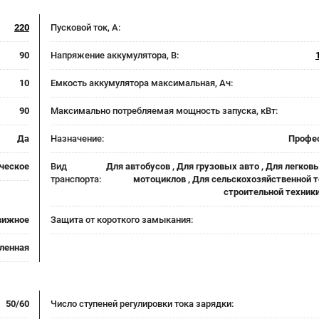
220
Пусковой ток, A:
90
Напряжение аккумулятора, В:
10
Емкость аккумулятора максимальная, Ач:
90
Максимально потребляемая мощность запуска, кВт:
Да
Назначение:
Профе
ческое
Вид
Для автобусов , Для грузовых авто , Для легковы
транспорта:
мотоциклов , Для сельскохозяйственной т
строительной техники
вижное
Защита от короткого замыкания:
ленная
50/60
Число ступеней регулировки тока зарядки: