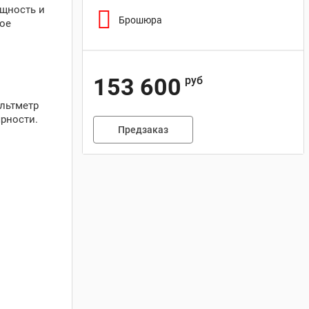
ощность и
Брошюра
ое
153 600
руб
ольтметр
ярности.
Предзаказ