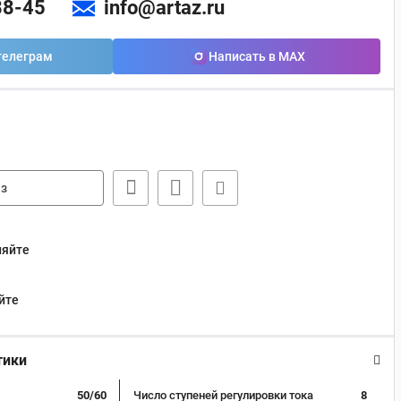
88-45
info@artaz.ru
телеграм
Написать в MAX
з
няйте
йте
тики
50/60
Число ступеней регулировки тока
8