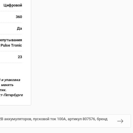
Цифровой
360
Да
ерепутывания
Pulse Tronic
23
 и упаковка
о менять
тик.
кт-Петербурге
В аккумуляторов, пусковой ток 100А, артикул 807576, бренд